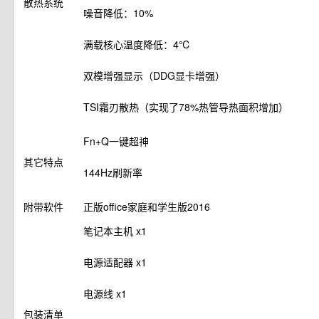
散热系统
噪音降低：10%
满载核心温度降低：4℃
双模增强显示（DDG显卡增强）
TSI霜刃散热（实现了78%热管导热面积增加）
Fn+Q一键超神
其它特点
144Hz刷新率
附带软件
正版office家庭和学生版2016
笔记本主机 x1
电源适配器 x1
电源线 x1
包装清单