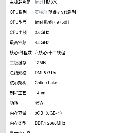
主板芯片组
Intel
HM370
CPU系列
英特尔
酷睿i7 9代系列
CPU型号
Intel 酷睿i7 9750H
CPU主频
2.6GHz
最高睿频
4.5GHz
核心/线程数
六核心/十二线程
三级缓存
12MB
总线规格
DMI 8 GT/s
核心架构
Coffee Lake
制程工艺
14nm
功耗
45W
内存容量
8GB（8GB×1）
内存类型
DDR4 2666MHz