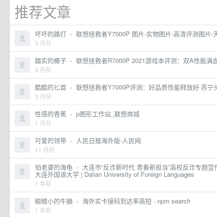
推荐文章
坏坏的路灯
·
联想拯救者Y7000P 图片-实物图片-高清评测图片-
3 月前
踏实的椰子
·
联想拯救者R7000P 2021游戏本评测：双A性能满
3 月前
酷酷的匕首
·
联想拯救者Y7000P评测：好品质性能释放好-苏宁
3 月前
性感的香蕉
·
p图形工作站_联想商城
1 月前
可爱的领带
·
人民日报海外版-人民网
11 月前
怕老婆的海龟
·
大连市“反诈新时代 青春新担当”高校反诈专题
大连外国语大学 | Dalian University of Foreign Languages
1 年前
眼睛小的牛腩
·
海外实卡接码到达率高短 - npm search
1 年前