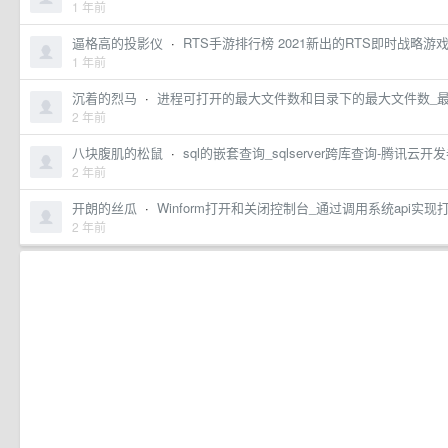
1 年前
逼格高的投影仪
·
RTS手游排行榜 2021新出的RTS即时战略
1 年前
沉着的烈马
·
进程可打开的最大文件数和目录下的最大文件数_最
2 年前
八块腹肌的松鼠
·
sql的嵌套查询_sqlserver跨库查询-腾讯云
2 年前
开朗的丝瓜
·
Winform打开和关闭控制台_通过调用系统api实现
2 年前