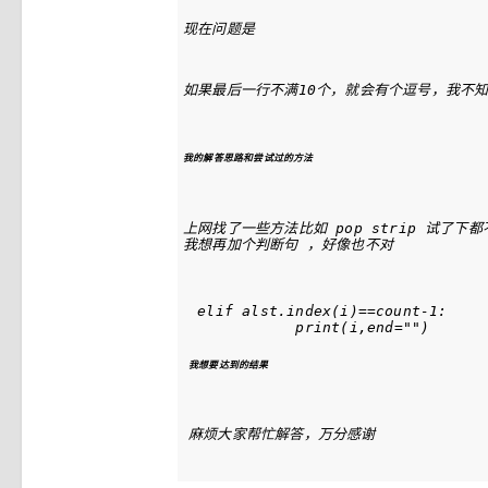
现在问题是
如果最后一行不满10个，就会有个逗号，我不
我的解答思路和尝试过的方法
上网找了一些方法比如 pop strip 试了下
我想再加个判断句 ，好像也不对
 elif alst.index(i)==count-1:

print
(i,
end
=
""
我想要达到的结果
麻烦大家帮忙解答，万分感谢