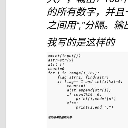
的所有数字，并且
之间用“,”分隔。
我写的是这样的
x
astr
=str(x)

count
for
 i 
in
 range(1,101):

flag
=str(i).find(astr)

if
flag
==-1 
and
 int(i)%x!=0:

        count+=1

        alst.append(str(i))

if
 count%
10
==0:

print
(i,
end
=
"\n"
)

else
:

print
(i,
end
=
","
运行结果及报错内容