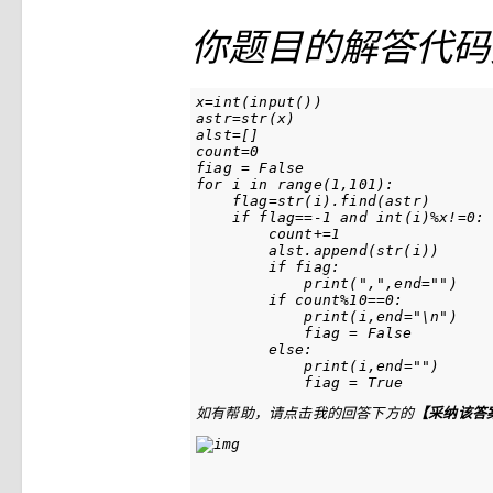
你题目的解答代码
x
astr
=str(x)

count
=0

fiag = 
False
for
 i 
in
 range(1,101):

flag
=str(i).find(astr)

if
flag
==-1 
and
 int(i)%x!=0:

        count+=1

        alst.append(str(i))

if
 fiag:

print
(
","
,
end
=
""
)

if
 count%
10
==0:

print
(i,
end
=
"\n"
)

            fiag = 
False
else
:

print
(i,
end
=
""
)

            fiag = 
True
如有帮助，请点击我的回答下方的
【采纳该答