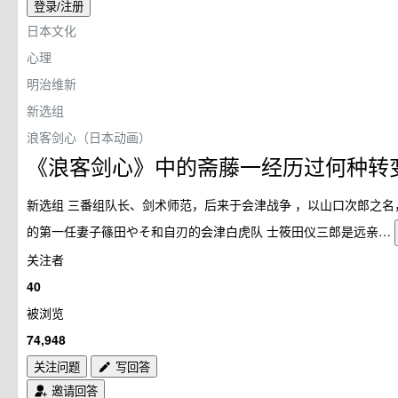
登录/注册
日本文化
心理
明治维新
新选组
浪客剑心（日本动画）
《浪客剑心》中的斋藤一经历过何种转
新选组 三番组队长、剑术师范，后来于会津战争 ，以山口次郎之
的第一任妻子篠田やそ和自刃的会津白虎队 士筱田仪三郎是远亲…
关注者
40
被浏览
74,948
关注问题
写回答
邀请回答