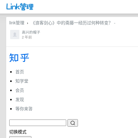
link管理
《浪客剑心》中的斋藤一经历过何种转变？ -
›
高兴的帽子
2 年前
首页
知学堂
会员
发现
等你来答
切换模式