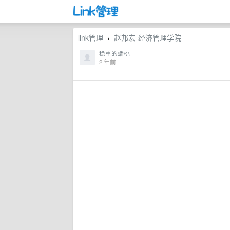
link管理
赵邦宏-经济管理学院
›
稳重的蟠桃
2 年前