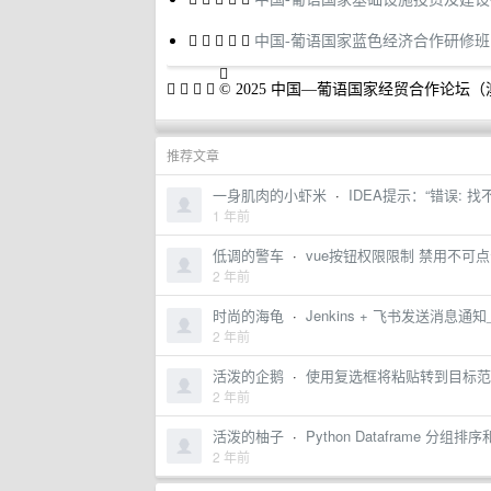
中国-葡语国家蓝色经济合作研修班
© 2025 中国—葡语国家经贸合作论坛
推荐文章
一身肌肉的小虾米
·
IDEA提示：“错误: 找不
1 年前
低调的警车
·
vue按钮权限限制 禁用不可点
2 年前
时尚的海龟
·
Jenkins + 飞书发送消息通知_
2 年前
活泼的企鹅
·
使用复选框将粘贴转到目标范围
2 年前
活泼的柚子
·
Python Dataframe 分组排序和 
2 年前