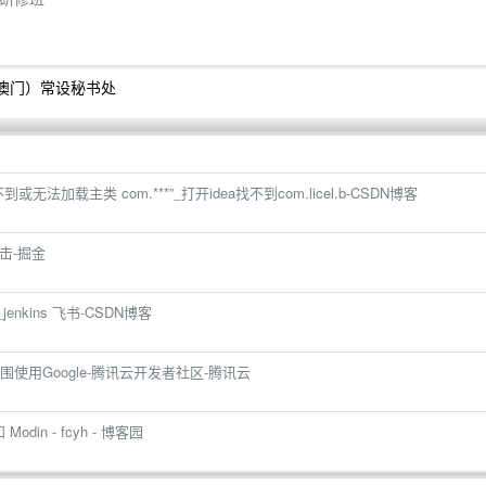
（澳门）常设秘书处
到或无法加载主类 com.***”_打开idea找不到com.licel.b-CSDN博客
击-掘金
jenkins 飞书-CSDN博客
使用Google-腾讯云开发者社区-腾讯云
Modin - fcyh - 博客园