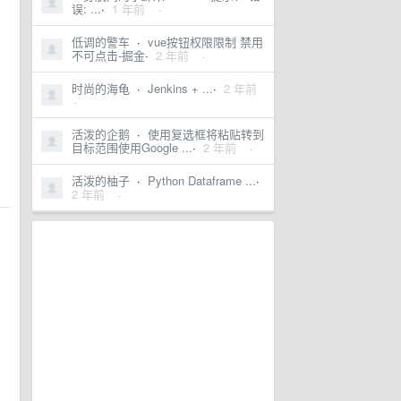
误: ...
·
1 年前
·
低调的警车
·
vue按钮权限限制 禁用
不可点击-掘金
·
2 年前
·
时尚的海龟
·
Jenkins + ...
·
2 年前
·
活泼的企鹅
·
使用复选框将粘贴转到
目标范围使用Google ...
·
2 年前
·
活泼的柚子
·
Python Dataframe ...
·
2 年前
·