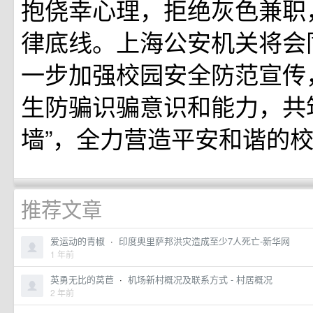
抱侥幸心理，拒绝灰色兼职
律底线。上海公安机关将会
一步加强校园安全防范宣传
生防骗识骗意识和能力，共
墙”，全力营造平安和谐的
推荐文章
爱运动的青椒
·
印度奥里萨邦洪灾造成至少7人死亡-新华网
1 年前
英勇无比的莴苣
·
机场新村概况及联系方式 - 村居概况
2 年前