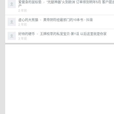
爱健身的鼠标垫
·
“光腿神器”火到欧洲 订单排到明年5月 客户提
户
2 年前
虚心的大熊猫
·
黄帝阴符经最邪门的10本书 - 抖音
2 年前
好帅的硬币
·
王牌校草的私宠宝贝-第1话 以后这里就是你家
3 年前