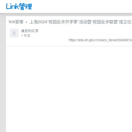
link管理
上海2024“校园反诈开学季”活动暨“校园反诈联盟”成立
›
谦逊的红茶
1 年前
https://edu.sh.gov.cn/xwzx_bsxw/2024091