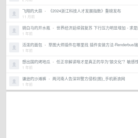
解
飞翔的大蒜
·
《2024浙江科技人才发展指数》重磅发布
决
11 月前
方
骑白马的开水瓶
·
世界经济延续弱复苏 下行压力明显增加 - 求是
案
1 年前
定
活泼的面包
·
草图大师插件在哪里找 插件安装方法-Renderbus
价
1 年前
生
想出国的烤地瓜
·
任正非解读啥才是真正的华为“狼文化”？敏感
1 年前
态
与
谦逊的沙滩裤
·
两河南人告深圳警方侵权(图)_手机新浪网
1 年前
合
作
支
持
与
服