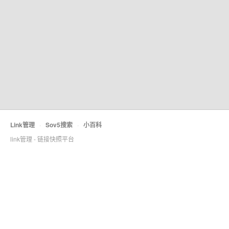
控
制
台
A
r
k
C
l
a
w
Link管理
·
Sov5搜索
·
小百科
专
link管理 - 链接快照平台
属
智
能
伙
伴
零
门