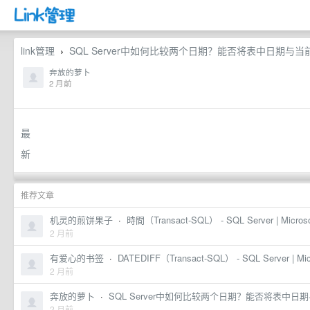
link管理
SQL Server中如何比较两个日期？能否将表中日期与
›
奔放的萝卜
2 月前
最
新
活
动
推荐文章
大
机灵的煎饼果子
·
時間（Transact-SQL） - SQL Server | Microso
2 月前
模
型
有爱心的书签
·
DATEDIFF（Transact-SQL） - SQL Server | Micr
2 月前
产
奔放的萝卜
·
SQL Server中如何比较两个日期？能否将表中
品
2 月前