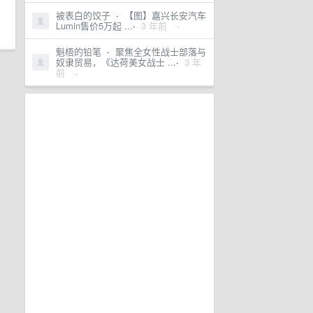
被表白的饺子
·
【图】嘉兴长安汽车
Lumin售价5万起 ...
·
3 年前
·
魁梧的铅笔
·
聚焦全女性战士部落与
奴隶贸易，《达荷美女战士 ...
·
3 年
前
·