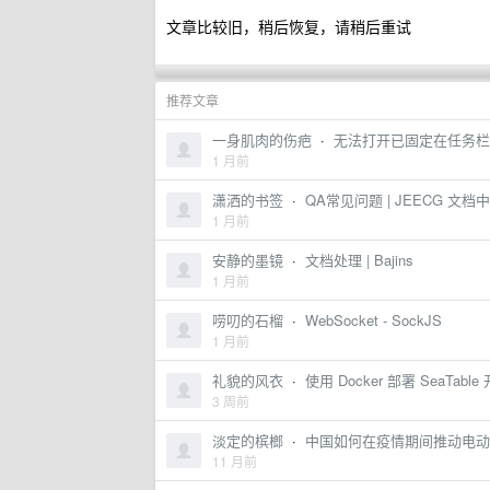
文章比较旧，稍后恢复，请稍后重试
推荐文章
一身肌肉的伤疤
·
无法打开已固定在任务栏中的文
1 月前
潇洒的书签
·
QA常见问题 | JEECG 文档
1 月前
安静的墨镜
·
文档处理 | Bajins
1 月前
唠叨的石榴
·
WebSocket - SockJS
1 月前
礼貌的风衣
·
使用 Docker 部署 SeaTable 开
3 周前
淡定的槟榔
·
中国如何在疫情期间推动电动汽
11 月前