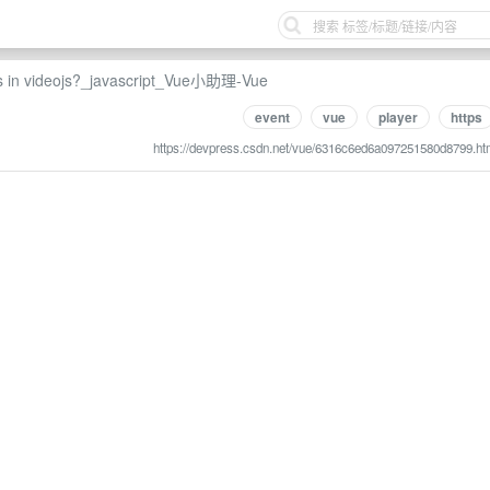
ols in videojs?_javascript_Vue小助理-Vue
event
vue
player
https
https://devpress.csdn.net/vue/6316c6ed6a097251580d8799.ht