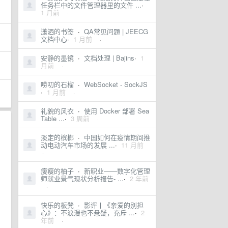
任务栏中的文件管理器里的文件 ...
·
1 月前
·
潇洒的书签
·
QA常见问题 | JEECG
文档中心
·
1 月前
·
安静的墨镜
·
文档处理 | Bajins
·
1
月前
·
唠叨的石榴
·
WebSocket - SockJS
·
1 月前
·
礼貌的风衣
·
使用 Docker 部署 Sea
Table ...
·
3 周前
·
淡定的槟榔
·
中国如何在疫情期间推
动电动汽车市场的发展 ...
·
11 月前
·
瘦瘦的柚子
·
新职业——数字化管理
师就业景气现状分析报告- ...
·
2 年前
·
快乐的板凳
·
影评丨《亲爱的别担
心》：不浪漫也不悬疑，充斥 ...
·
2
年前
·