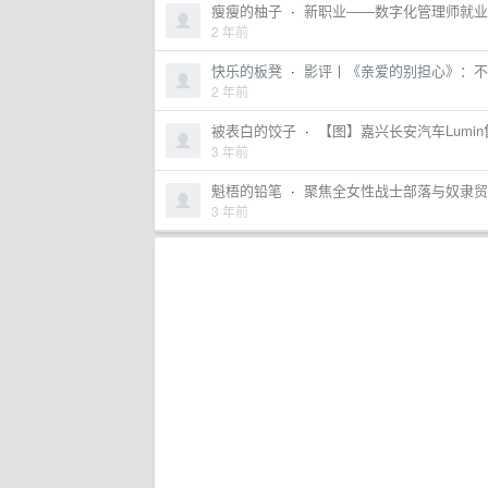
瘦瘦的柚子
·
新职业——数字化管理师就业
2 年前
快乐的板凳
·
影评丨《亲爱的别担心》：不
2 年前
被表白的饺子
·
【图】嘉兴长安汽车Lumin
3 年前
魁梧的铅笔
·
聚焦全女性战士部落与奴隶贸
3 年前