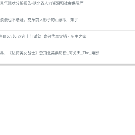
景气现状分析报告-湖北省人力资源和社会保障厅
浪漫也不悬疑，充斥前人影子的山寨版 - 知乎
售价5万起 欢迎上门试驾_嘉兴优惠促销 - 车主之家
易，《达荷美女战士》登顶北美票房榜_阿戈杰_The_电影