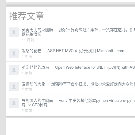
推荐文章
英勇无比的火腿肠
·
独家三界奇缘题库集锦，干货都在这儿，你
落花拾清忆
11 月前
发怒的花卷
·
ASP.NET MVC 4 发行说明 | Microsoft Learn
1 年前
英姿勃勃的斑马
·
Open Web Interface for .NET (OWIN) with AS
1 年前
爱运动的大象
·
最强种草平台小红书，能让小众爱好走向大众消费吗？ 
2 年前
气势凌人的牛肉面
·
venv 中安装其他版本python virtualenv p
客_51CTO博客
2 年前