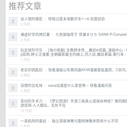
推荐文章
没人理的骆驼
·
呼吸过度未增删开车1～6-百度经验
2 月前
谦虚好学的烤红薯
·
七色御伽草子 宮瀬まひろ SANA-P-Comple
2 月前
玩足球的可乐
·
[海の吸盤] 女教師本性__雜誌&短篇_漫画中心 - ITsACG,
g官网,紳士泛漫畫,全網最新最全的線上,同人誌,雜誌單篇,單行本 - 
1 月前
老实的钥匙扣
·
快看漫画公布第四届KKW漫展首批嘉宾，C奈
4 周前
深情的羽毛球
·
sana动漫是什么意思啊 – 快看漫画问答
3 周前
苦闷的手术刀
·
《梦幻西游》手游三昧真火成保命神技？第四期助
游官网-人人都玩，无处不在
12 月前
一身肌肉的蛋挞
·
独立袋装弹簧与整网弹簧床垫有什么不同
1 年前