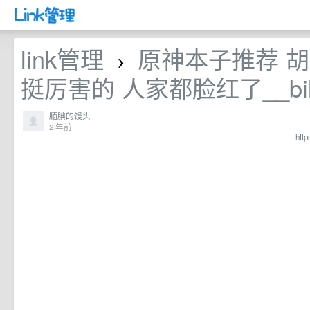
link管理
原神本子推荐 
›
挺厉害的 人家都脸红了__bilib
腼腆的馒头
2 年前
htt