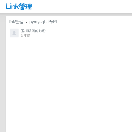
link管理
pymysql · PyPI
›
玉树临风的炒粉
3 年前