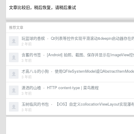
文章比较旧，稍后恢复，请稍后重试
推荐文章
玩篮球的香槟
·
Qt列表等控件实现平滑滚动&deepin启动器存在的问题
2 年前
含蓄的书签
·
[Android] 拍照、截图、保存并显示在ImageView控
3 年前
才高八斗的小狗
·
使用QFileSystemModel或QAbstractIte
3 年前
潇洒的山楂
·
HTTP content-type | 菜鸟教程
3 年前
玉树临风的书包
·
【iOS】自定义collocationViewLayout实现瀑
3 年前