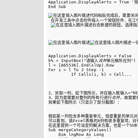
Application
.
DisplayAlerts
=
True
End
Sub
代码粘贴完成后，需要关闭
 在开发工具中点击控件插入一个按钮控件，在工
右击新建的按钮，选择指
一
Application.DisplayAlerts = False   
k% = InputBox("请输入
合并
单元格所在列")  
l = [A65536].End(xlUp).Row     

For i = l To 2 Step -1

         If Cells(i, k) = Cell...

                                  
                             
                               
2、另取一列，如下图所示，并在输入框输入="REC:
3、因为是需要对整列的所有行进行
合并
，故需要
效果如下图所示（只显示了部分截图）：

                                  
假如某一列包含多种重复单元，但是重复的单元对
可以看到，该
Excel
表格的A列有很多重复项，对
在这里提供一个可设定的解决方案，也是一个SUB
Sub mergeCategoryValues()

    Dim lngRow As Long
