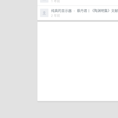
1 年前
纯真的显示器
·
蔡丹君丨《陶渊明集》文献
2 年前