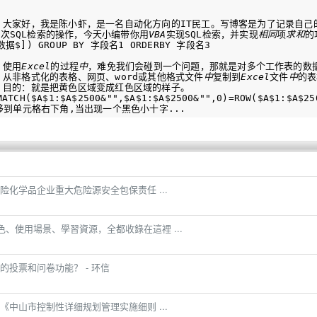
           大家好，我是陈小虾，是一名自动化方向的IT民工。写博客是
次SQL检索的操作，今天小编带你用
VBA
实现SQL检索，并实现
相同
项
求和
的
据$]) GROUP BY 字段名1 ORDERBY 字段名3

  使用
Excel
的过程
中
，难免我们会碰到一个问题，那就是对多个工作表的数
       从非格式化的表格、网页、word或其他格式文件
中
复制到
Excel
文件
中
的表
       目的：就是把黄色区域变成红色区域的样子。

H($A$1:$A$2500&"",$A$1:$A$2500&"",0)=ROW($A$1:$A$2500
化学品企业重大危险源安全包保责任 ...
大特色、使用場景、學習資源，全都收錄在這裡 ...
投票和问卷功能？ - 环信
中山市控制性详细规划管理实施细则 ...