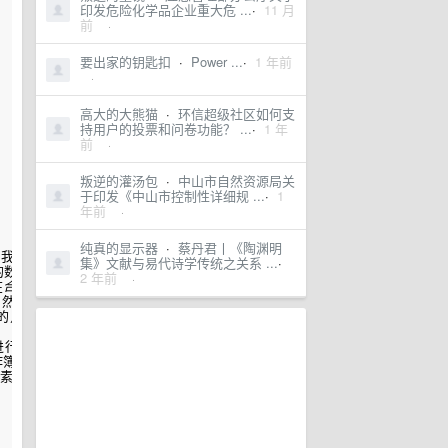
印发危险化学品企业重大危 ...
·
11 月
前
·
要出家的钥匙扣
·
Power ...
·
1 年前
·
高大的大熊猫
·
环信超级社区如何支
持用户的投票和问卷功能？ ...
·
1 年
前
·
叛逆的灌汤包
·
中山市自然资源局关
于印发《中山市控制性详细规 ...
·
1
年前
·
纯真的显示器
·
蔡丹君丨《陶渊明
我们有一个包含人员数量的单元格，从A到J，可以使用以下公式实现
求和
：=
集》文献与易代诗学传统之关系 ...
·
数据-1第二步:插入需要显示重复提示的列,这里以C列为例。
Excel
如何查
2 年前
·
在
合并
之前添加指定字符：

，然后回车，可得到
合并
后的值：

的点，并一直往下拉，直到取到所有需要
合并
的列为止：

进行
合并
。例如下图
中
，需要将
相同
的部门进行
合并
，由表1转换为表2。如
import 
合并
同一文件夹下的所有工作簿https://www.zhihu.com/vid
素进行
合并
。如下图所示的源数据，
