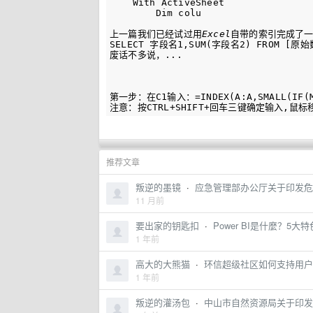
    With ActiveSheet

        Dim colu

                         
上一篇我们已经试过用
Excel
自带的索引完成了一
SELECT 字段名1,SUM(字段名2) FROM [原始数
废话不多说，...

                                  
                             
                             
第一步：在C1输入：=INDEX(A:A,SMALL(IF(MATC
推荐文章
叛逆的墨镜
·
应急管理部办公厅关于印发危险
11 月前
要出家的钥匙扣
·
Power BI是什麼？5
1 年前
高大的大熊猫
·
环信超级社区如何支持用户的
1 年前
叛逆的灌汤包
·
中山市自然资源局关于印发《