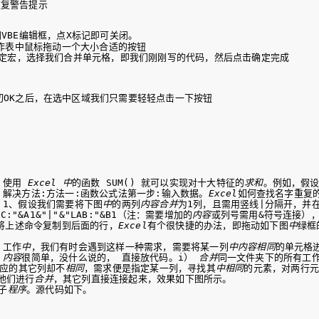
VBE编辑框，点X标记即可关闭。
作表中鼠标拖动一个大小合适的按钮
定宏，选择我们合并单元格，即我们刚刚写的代码，然后点击确定完成
切OK之后，在选中区域我们只需要轻轻点击一下按钮
  

  

  使用 
Excel
中
的函数 SUM() 就可以实现对十大特征的
求和
。例如，假设
       解决方法:方法一:函数公式法第一步:输入数据。
Excel
如何查找名字重复的
     1、假设我们需要将下图
中
的两列
内容
合并
为1列，且需用竖线|分隔开，并
"&A1&"|"&"LAB:"&B1（注：需要增加的
内容
或列号需用&符号连接）
将上述命令复制到后面的行，
Excel
有个很快捷的办法，即拖动如下图
中
绿框
  工作
中
，我们有时会遇到这样一种需求，需要将某一列
中
内容
相同
的单元格
内容
很简单，没什么说的， 直接放代码。i） 
合并
同一文件夹下的所有工作簿
应的其它列却不
相同
，需求便是指定某一列，寻找其
中
相同
的元素，对两行元
他们进行
合并
，其它列直接连接起来，效果如下图所示。

子
程序
。源代码如下。
