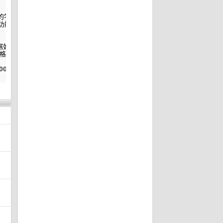
为了记录自己的学习过程，通过不断输出倒逼自己加速成长。但功能说明：由于水平有限，
功能

据如何进行汇总。比如我们对人员销售数据会按照月份单独建表统计，或者是
格，对上下
合并
的单元格有时会将单元格内的文本
内容
保存在最上格
中
，下面
),ROW($A$1:$A$2500),4^8),ROW(A1)))
