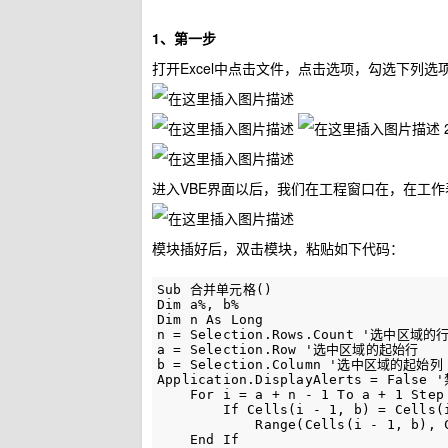
1、第一步
打开Excel中点击文件，点击选项，勾选下列选
进入VBE界面以后，我们在工程窗口在，在工
模块插好后，双击模块，粘贴如下代码：
Sub
 合并单元格
(
)
Dim
 a
%
,
 b
%
Dim
 n 
As
Long
n 
=
Selection
.
Rows
.
Count
 '选中区域的行
a 
=
Selection
.
Row
 '选中区域的起始行

b 
=
Selection
.
Column
Application
.
DisplayAlerts
=
False
 
For
 i 
=
 a 
+
 n 
-
1
To
 a 
+
1
Step
If
Cells
(
i 
-
1
,
 b
)
=
Cells
(
Range
(
Cells
(
i 
-
1
,
 b
)
,
End
If