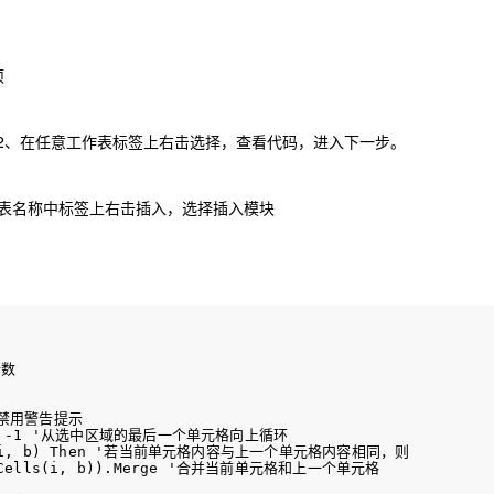
项
2、在任意工作表标签上右击选择，查看代码，进入下一步。
作表名称中标签上右击插入，选择插入模块
数

'禁用警告提示

-
1
 '从选中区域的最后一个单元格向上循环

i
,
 b
)
Then
 '若当前单元格内容与上一个单元格内容相同，则

Cells
(
i
,
 b
)
)
.
Merge '合并当前单元格和上一个单元格
