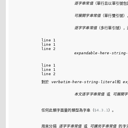
逐字串常值
（單行且以單引號包
可展開字串常值
（單行雙引號）
逐字字串常值
（多行單引號），
line 1

line 1

line 2

expandable-here-string
line 1

line 1

對於 
verbatim-here-string-literal
和 
ex
本文
逐字字串常值
 或 
可展開字
任何此類字面量的類型為字串（
§4.3.1
）。
用來分隔 
逐字字串常值
 或 
可擴充字串常值
 的字