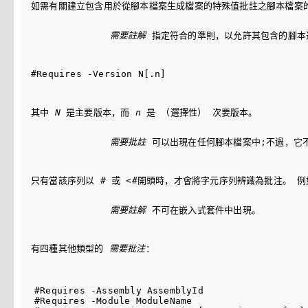
如需有關建立包含用於從腳本檔案生成檔案的特殊值批註之腳本檔案的
需要註解
 指定符合的準則，以允許其包含的腳本運
#Requires -Version N[.n]
其中 
N
 是主要版本，而 
n
 是 （選擇性） 次要版本。
需要批註
 可以出現在任何腳本檔案中;不過，它不
只有當該序列以 
#
 或 
<#
開頭時，才會將字元序列辨識為批注。 例如，
需要註解
 不可在嵌入式套件中出現。
有四種其他類型的 
需要批注
：
#Requires -Assembly AssemblyId

#Requires -Module ModuleName
