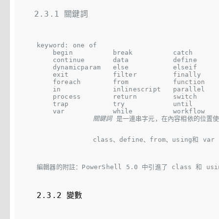
2.3.1 關鍵詞
keyword: one of

    begin          break          catch       
    continue       data           define      
    dynamicparam   else           elseif      
    exit           filter         finally     
    foreach        from           function    
    in             inlinescript   parallel    
    process        return         switch      
    trap           try            until       
    var            while          workflow

關鍵詞
 是一連串字元，在內容相依的位置使
class
、
define
、
from
、
using
和 
var
編輯器的附註：PowerShell 5.0 中引進了 
class
 和 
usi
2.3.2 變數