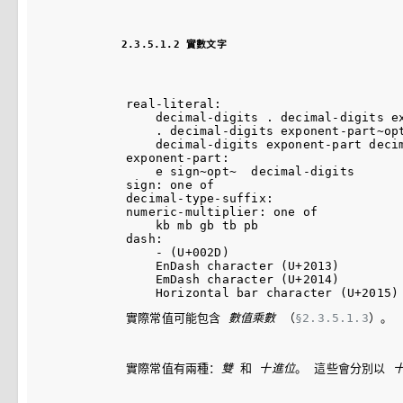
2.3.5.1.2 實數文字
real-literal:

    decimal-digits . decimal-digits e
    . decimal-digits exponent-part~opt
    decimal-digits exponent-part decim
exponent-part:

    e sign~opt~  decimal-digits

sign: one of

decimal-type-suffix:

numeric-multiplier: one of

    kb mb gb tb pb

dash:

    - (U+002D)

    EnDash character (U+2013)

    EmDash character (U+2014)

實際常值可能包含 
數值乘數
 （
§2.3.5.1.3
）。
實際常值有兩種：
雙
 和 
十進位
。 這些會分別以 