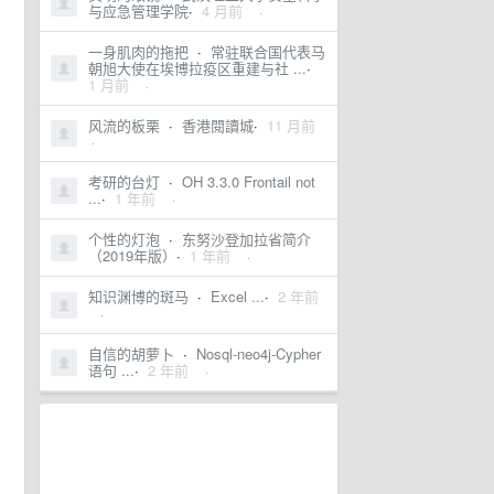
与应急管理学院
·
4 月前
·
一身肌肉的拖把
·
常驻联合国代表马
朝旭大使在埃博拉疫区重建与社 ...
·
1 月前
·
风流的板栗
·
香港閱讀城
·
11 月前
·
考研的台灯
·
OH 3.3.0 Frontail not
...
·
1 年前
·
个性的灯泡
·
东努沙登加拉省简介
（2019年版）
·
1 年前
·
知识渊博的斑马
·
Excel ...
·
2 年前
·
自信的胡萝卜
·
Nosql-neo4j-Cypher
语句 ...
·
2 年前
·