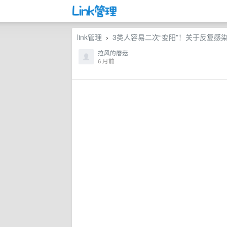
link管理
3类人容易二次“变阳”！关于反复感
›
拉风的蘑菇
6 月前