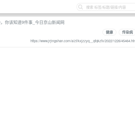
染，你该知道9件事_今日京山新闻网
健康
传染病
https://www.jrjingshan.com/a/zt/kxjzzyq__qfqkzfx/2022/1226/45464.ht