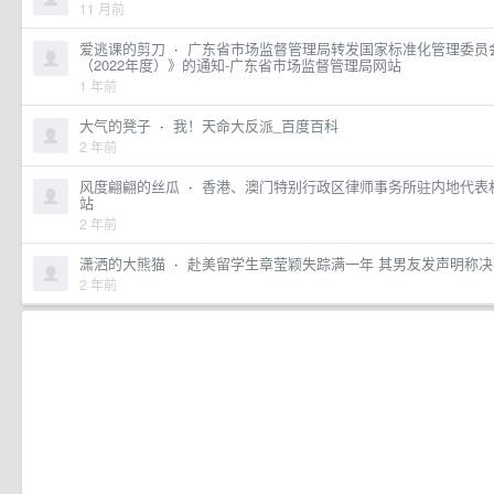
11 月前
爱逃课的剪刀
·
广东省市场监督管理局转发国家标准化管理委员
（2022年度）》的通知-广东省市场监督管理局网站
1 年前
大气的凳子
·
我！天命大反派_百度百科
2 年前
风度翩翩的丝瓜
·
香港、澳门特别行政区律师事务所驻内地代表
站
2 年前
潇洒的大熊猫
·
赴美留学生章莹颖失踪满一年 其男友发声明称
2 年前