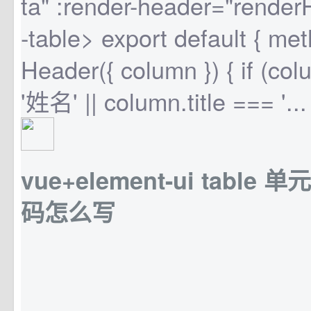
ta" :render-header="rende
-table> export default { met
Header({ column }) { if (col
'姓名' || column.title === '...
vue+element-ui tabl
码怎么写