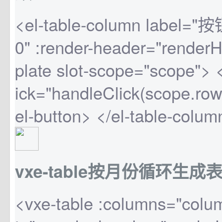
<el-table-column label="按
0" :render-header="render
plate slot-scope="scope"> 
ick="handleClick(scope.
el-button> </el-table-column
vxe-table按月份循环生成
<vxe-table :columns="colu