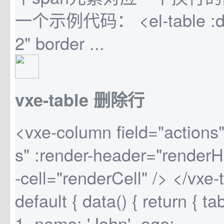
一个示例代码： <el-table :dat
2" border ...
vxe-table 删除行
<vxe-column field="actions" 
s" :render-header="renderH
-cell="renderCell" /> </vxe-
default { data() { return { ta
1, name: 'John', age:...