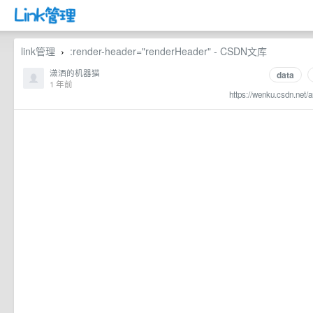
link管理
:render-header="renderHeader" - CSDN文库
›
潇洒的机器猫
data
1 年前
https://wenku.csdn.net