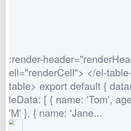
:render-header="renderHead
ell="renderCell"> </el-tabl
table> export default { data(
leData: [ { name: 'Tom', ag
'M' }, { name: 'Jane...