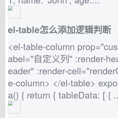
el-table怎么添加逻辑判断
<el-table-column prop="cu
abel="自定义列" :render-hea
eader" :render-cell="renderC
e-column> </el-table> expor
a() { return { tableData: [ { ..