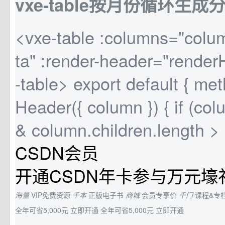
vxe-table按月份循环生成
<vxe-table :columns="colu
ta" :render-header="rende
-table> export default { met
Header({ column }) { if (co
& column.children.length > 0
CSDN会员
开通CSDN年卡参与万元壕
海量
VIP免费资源
千本
正版电子书
商城
会员专享价
千门
课程&专
全年可省5,000元
立即开通
全年可省5,000元
立即开通