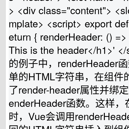
> <div class="content"> <sl
mplate> <script> export defa
eturn { renderHeader: () => 
This is the header</h1>' 
的例子中，renderHeade
单的HTML字符串，在组件
了render-header属性并绑
enderHeader函数。这样
时，Vue会调用renderHea