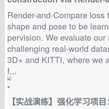
Render-and-Compare loss t
shape and pose to be learn
pervision. We evaluate our
challenging real-world data
3D+ and KITTI, where we a
f...
【实战演练】强化学习项目：Q-