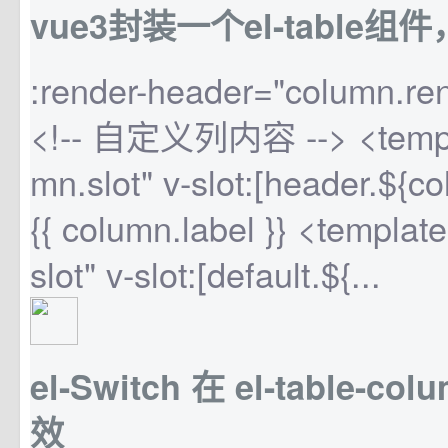
vue3封装一个el-table
:render-header="column.re
<!-- 自定义列内容 --> <templa
mn.slot" v-slot:[header.${c
{{ column.label }} <template
slot" v-slot:[default.${...
el-Switch 在 el-table-c
效