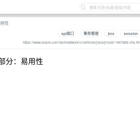
易用性
api接口
事务管理
jms
session
https://www.oracle.com/technetwork/cn/articles/java/jms20-1947669-zhs.ht
1 部分：易用性