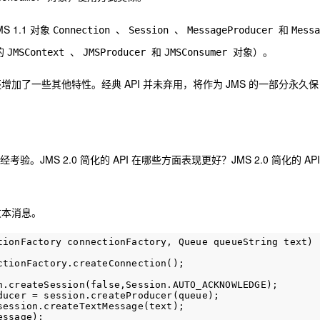
 1.1 对象
、
、
和
Connection
Session
MessageProducer
Messa
的
、
和
对象）。
JMSContext
JMSProducer
JMSConsumer
，还增加了一些其他特性。经典 API 并未弃用，将作为 JMS 的一部分永久保
考验。JMS 2.0 简化的 API 在哪些方面表现更好？JMS 2.0 简化的 API
文本消息。
tionFactory connectionFactory, Queue queueString text) {
tionFactory.createConnection();

n.createSession(false,Session.AUTO_ACKNOWLEDGE);

ducer = session.createProducer(queue);

ession.createTextMessage(text);

ssage);
