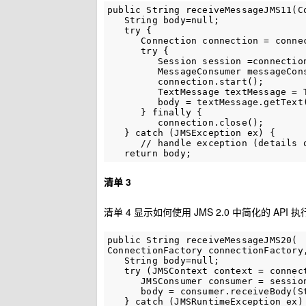
public String receiveMessageJMS11(C
   String body=null;

   try {

      Connection connection = connec
      try {

         Session session =connectio
         MessageConsumer messageCon
         connection.start();

         TextMessage textMessage = 
         body = textMessage.getText(
      } finally {

         connection.close();

   } catch (JMSException ex) {

      // handle exception (details o
清单 3
清单 4 显示如何使用 JMS 2.0 中简化的 AP
public String receiveMessageJMS20(

ConnectionFactory connectionFactory,
   String body=null;

   try (JMSContext context = connect
      JMSConsumer consumer = session
      body = consumer.receiveBody(St
   } catch (JMSRuntimeException ex) 