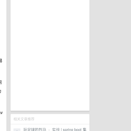
易
间
功
v
相关文章推荐
玩足球的烈马
·
实战 | spring boot 集