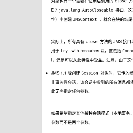
对象也有一个需要在使用后调用的
close
E 7
接口。这
java.lang.AutoCloseable
性）中创建
，就会在块的结
JMSContext
实际上，所有具有
方法的 JMS 接
close
用于
-with-resources 块。这包括
try
Conn
I，还是可以从此特性中受益。注意，由于这个改动，
JMS 1.1 版创建
对象时，它传入
Session
非事务性会话，该会话中收到的所有消息都将自动确
此无需指定任何参数。
如果希望指定其他某种会话模式（本地事务
参数而不是两个参数。