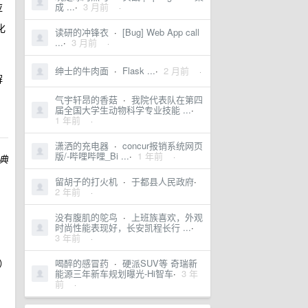
应
成 ...
·
3 月前
·
化
读研的冲锋衣
·
[Bug] Web App call
...
·
3 月前
·
绅士的牛肉面
·
Flask ...
·
2 月前
·
解
气宇轩昂的香菇
·
我院代表队在第四
届全国大学生动物科学专业技能 ...
·
1 年前
·
潇洒的充电器
·
concur报销系统网页
版/-哔哩哔哩_Bi ...
·
1 年前
·
典
留胡子的打火机
·
于都县人民政府
·
2 年前
·
没有腹肌的鸵鸟
·
上班族喜欢，外观
时尚性能表现好，长安凯程长行 ...
·
3 年前
·
）
喝醉的感冒药
·
硬派SUV等 奇瑞新
能源三年新车规划曝光-Hi智车
·
3 年
前
·