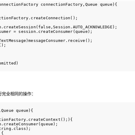
onnectionFactory connectionFactory,Queue queue){

tionFactory.createConnection();

n.createSession(false,Session.AUTO_ACKNOWLEDGE);

sumer = session.createConsumer(queue);

TextMessage)messageConsumer.receive();

);

mitted)

I 执行完全相同的操作：
Queue queue){

ionFactory.createContext();){

.createConsumer(queue);

ring.class);

{
