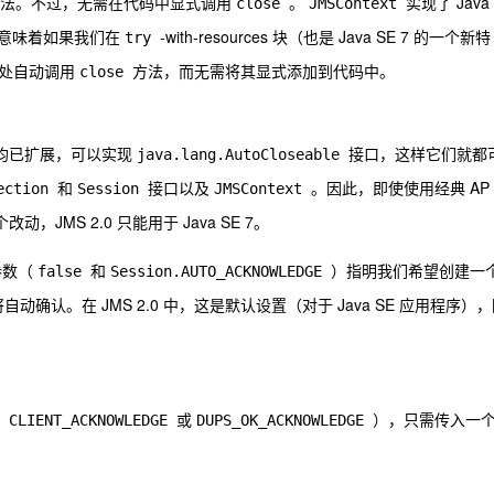
方法。不过，无需在代码中显式调用
。
实现了 Java
close
JMSContext
意味着如果我们在
-with-resources 块（也是 Java SE 7 的一个新特
try
尾处自动调用
方法，而无需将其显式添加到代码中。
close
口均已扩展，可以实现
接口，这样它们就都
java.lang.AutoCloseable
和
接口以及
。因此，即使使用经典 AP
ection
Session
JMSContext
JMS 2.0 只能用于 Java SE 7。
参数（
和
）指明我们希望创建一
false
Session.AUTO_ACKNOWLEDGE
认。在 JMS 2.0 中，这是默认设置（对于 Java SE 应用程序）
、
或
），只需传入一
CLIENT_ACKNOWLEDGE
DUPS_OK_ACKNOWLEDGE