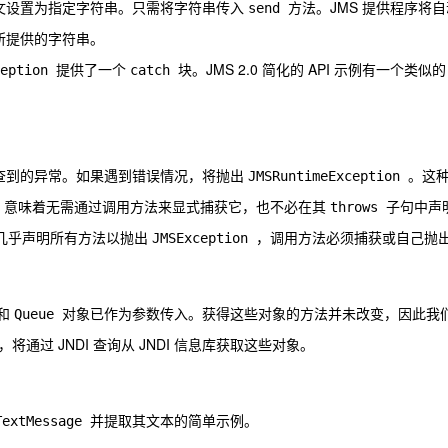
文设置为指定字符串。只需将字符串传入
方法。JMS 提供程序将自
send
所提供的字符串。
提供了一个
块。JMS 2.0 简化的 API 示例有一个类似的
ception
catch
检查到的异常。如果遇到错误情况，将抛出
。这
JMSRuntimeException
，意味着无需通过调用方法来显式捕获它，也不必在其
子句中声
throws
 中几乎声明所有方法以抛出
，调用方法必须捕获或自己抛
JMSException
和
对象已作为参数传入。获得这些对象的方法并未改变，因此我
Queue
过 JNDI 查询从 JNDI 信息库获取这些对象。
并提取其文本的简单示例。
TextMessage