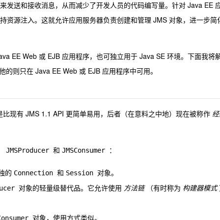
PI 来发送和接收消息，从而减少了开发人员的代码编写量。针对 Java EE 
支持资源注入。这就允许应用服务器负责创建和管理 JMS 对象，进一步简
 Java EE Web 或 EJB 应用程序，也可独立用于 Java SE 环境。下面我将
在 Java EE Web 或 EJB 应用程序中可用。
现有 JMS 1.1 API 更简单易用，后者（在意料之中地）现在被称作
经
、
和
：
JMSProducer
JMSConsumer
单独的
和
对象。
Connection
Session
对象的轻量级替代品。它允许使用
方法链
（有时称为
构建器模式
ducer
对象，使用方式类似。
Consumer