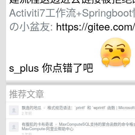
Activiti7工作流+Springb
の小盆友:
https://gitee.com
s_plus 你点错了吧
推荐文章
飘逸的地瓜
·
格式规范语法：`printf` 和 `wprintf` 函数 | Microsoft
2 年前
有腹肌的卡布奇诺
·
MaxComputeSQL支持的聚合函数的命
MaxCompute-阿里云帮助中心
2 年前