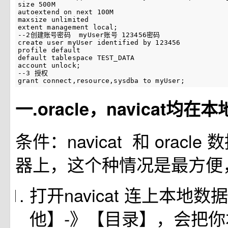
size 500M

autoextend on next 100M

maxsize unlimited

extent management local;

--2创建账号密码  myUser账号 123456密码

create user myUser identified by 123456

profile default

default tablespace TEST_DATA

account unlock;

--3 授权

grant connect,resource,sysdba to myUser;
一.oracle，navicat均在本
条件：navicat 和 oracl
器上，这个种情况是最方便
打开navicat 连上本地
他】-》【目录】，会把