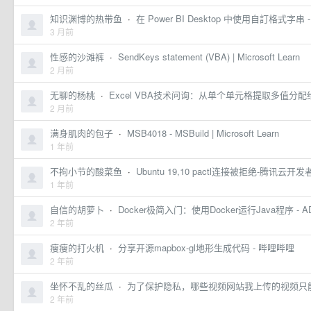
知识渊博的热带鱼
·
在 Power BI Desktop 中使用自訂格式字串 - Powe
3 月前
性感的沙滩裤
·
SendKeys statement (VBA) | Microsoft Learn
2 月前
无聊的杨桃
·
Excel VBA技术问询：从单个单元格提取多值分
2 月前
满身肌肉的包子
·
MSB4018 - MSBuild | Microsoft Learn
1 年前
不拘小节的酸菜鱼
·
Ubuntu 19,10 pactl连接被拒绝-腾讯云
1 年前
自信的胡萝卜
·
Docker极简入门：使用Docker运行Java程序 - AD
2 年前
瘦瘦的打火机
·
分享开源mapbox-gl地形生成代码 - 哔哩哔哩
2 年前
坐怀不乱的丝瓜
·
为了保护隐私，哪些视频网站我上传的视频只能
2 年前