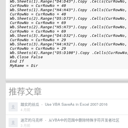
Wb.Sheets(1).Range("D4:D43").Copy .Cells(CurRowNo, 
CurRowNo = CurRowNo + 40

Wb.Sheets(1).Range("H4:H43").Copy .Cells(CurRowNo, 
CurRowNo = CurRowNo + 40

Wb.Sheets(2).Range("D5:D73").Copy .Cells(CurRowNo, 
CurRowNo = CurRowNo + 69

Wb.Sheets(2).Range("H5:H73").Copy .Cells(CurRowNo, 
CurRowNo = CurRowNo + 69

Wb.Sheets(3).Range("D4:D32").Copy .Cells(CurRowNo, 
CurRowNo = CurRowNo + 29

Wb.Sheets(3).Range("H4:H32").Copy .Cells(CurRowNo, 
CurRowNo = CurRowNo + 29

Wb.Sheets(4).Range("D5:D100").Copy .Cells(CurRowNo,
Wb.Close False

End If

推荐文章
踏实的丝瓜
·
Use VBA SaveAs in Excel 2007-2016
4 月前
迷茫的马克杯
·
从VBA中的范围中删除特殊字符开发者社区
3 月前