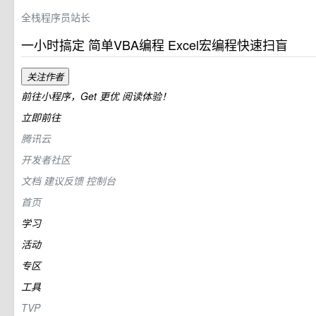
全栈程序员站长
一小时搞定 简单VBA编程 Excel宏编程快速扫盲
关注作者
前往小程序，Get
更优
阅读体验！
立即前往
腾讯云
开发者社区
文档
建议反馈
控制台
首页
学习
活动
专区
工具
TVP