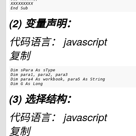
XXXXXXXXX

End Sub
(2) 变量声明：
代码语言：
javascript
复制
Dim sPara As sType

Dim para1, para2, para3

Dim para4 As workbook, para5 As String

Dim G As Long
(3) 选择结构：
代码语言：
javascript
复制