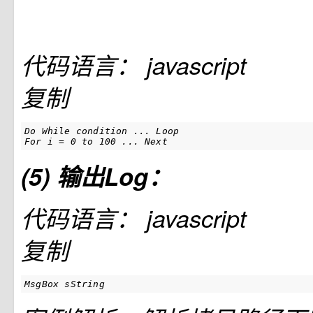
代码语言：
javascript
复制
Do While condition ... Loop

For i = 0 to 100 ... Next
(5) 输出Log：
代码语言：
javascript
复制
MsgBox sString