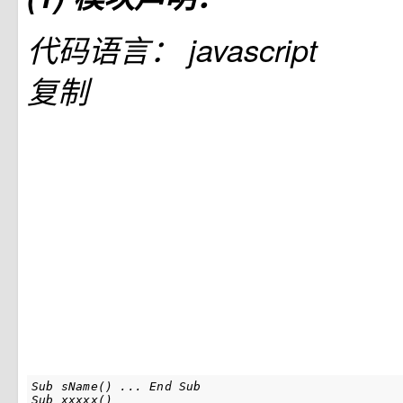
代码语言：
javascript
复制
Sub sName() ... End Sub

Sub xxxxx()
