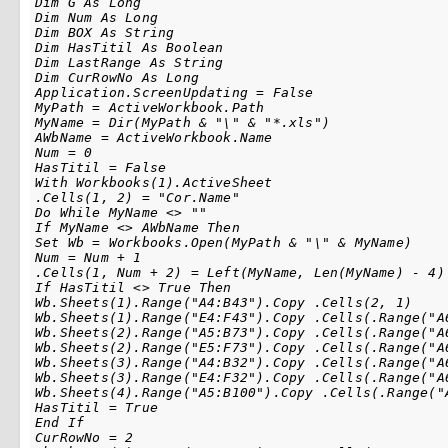
Dim G As Long

Dim Num As Long

Dim BOX As String

Dim HasTitil As Boolean

Dim LastRange As String

Dim CurRowNo As Long

Application.ScreenUpdating = False

MyPath = ActiveWorkbook.Path

MyName = Dir(MyPath & "\" & "*.xls")

AWbName = ActiveWorkbook.Name

Num = 0

HasTitil = False

With Workbooks(1).ActiveSheet

.Cells(1, 2) = "Cor.Name"

Do While MyName <> ""

If MyName <> AWbName Then

Set Wb = Workbooks.Open(MyPath & "\" & MyName)

Num = Num + 1

.Cells(1, Num + 2) = Left(MyName, Len(MyName) - 4)

If HasTitil <> True Then

Wb.Sheets(1).Range("A4:B43").Copy .Cells(2, 1)

Wb.Sheets(1).Range("E4:F43").Copy .Cells(.Range("A6
Wb.Sheets(2).Range("A5:B73").Copy .Cells(.Range("A6
Wb.Sheets(2).Range("E5:F73").Copy .Cells(.Range("A6
Wb.Sheets(3).Range("A4:B32").Copy .Cells(.Range("A6
Wb.Sheets(3).Range("E4:F32").Copy .Cells(.Range("A6
Wb.Sheets(4).Range("A5:B100").Copy .Cells(.Range("A
HasTitil = True

End If

CurRowNo = 2
