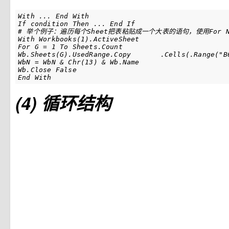
With ... End With

If condition Then ... End If

# 举个例子：遍历每个Sheet把表粘贴成一个大表的语句，使用For Next
With Workbooks(1).ActiveSheet

For G = 1 To Sheets.Count

Wb.Sheets(G).UsedRange.Copy       .Cells(.Range("B6
WbN = WbN & Chr(13) & Wb.Name

Wb.Close False

End With
(4) 循环结构