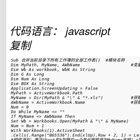
代码语言：
javascript
复制
Sub 合并当前目录下所有工作簿的全部工作表()  #模块名称

Dim MyPath, MyName, AWbName	  		#变量声明

Dim Wb As workbook, WbN As String

Dim G As Long

Dim Num As Long

Dim BOX As String

Application.ScreenUpdating = False			#停止屏幕刷新

MyPath = ActiveWorkbook.Path				#获取当前工作文件路径

MyName = Dir(MyPath & "\" & "*.xls")		#获取当前文件名（截取字符串）

AWbName = ActiveWorkbook.Name			#获取当前BookName

Num = 0								#准备进入循环处理

Do While MyName <> ""					#第一个循环体：遍历所有文件 终止条件是 文件名为空

If MyName <> AWbName Then				#条件：文件名当前激活文件不同

Set Wb = Workbooks.Open(MyPath & "\" & MyName)		# 设置工作表的名称（当前Sheet Name）

Num = Num + 1						#计数用于输出

With Workbooks(1).ActiveSheet

.Cells(.Range("B65536").End(xlUp).Row + 2, 1) = Lef
#赋值语句：激活Sheet的A列最后一个单元格赋值为MyName去掉‘.xl