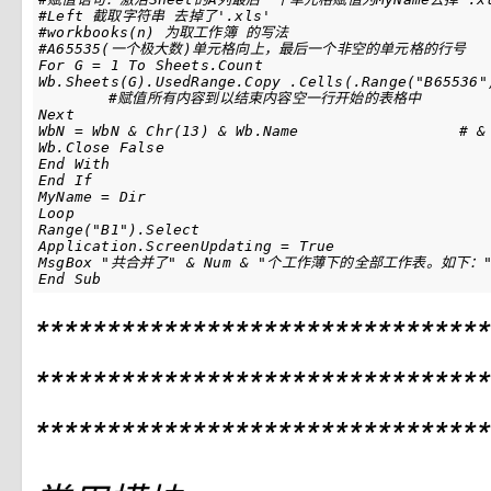
#Left 截取字符串 去掉了'.xls'

#workbooks(n) 为取工作簿 的写法

#A65535(一个极大数)单元格向上，最后一个非空的单元格的行号

For G = 1 To Sheets.Count					#嵌套循环体：遍历文件的所有Sheets

Wb.Sheets(G).UsedRange.Copy .Cells(.Range("B65536")
  	#赋值所有内容到以结束内容空一行开始的表格中

Next									#且套循环体结束							

WbN = WbN & Chr(13) & Wb.Name			# & 为合并字符串的符号		

Wb.Close False							#对于文件操作结束，关闭Excel文件

End With								#退出第二个判断

End If								#退出第一个判断

MyName = Dir		 					#怎么拿到第二个bookName

Loop									#循环体结束

Range("B1").Select						#选中B1

Application.ScreenUpdating = True			#允许Excel屏幕刷新

MsgBox "共合并了" & Num & "个工作薄下的全部工作表。如下：" & C
End Sub
********************************
********************************
********************************