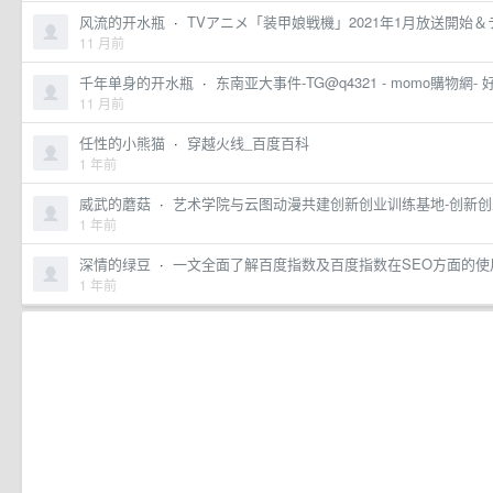
风流的开水瓶
·
TVアニメ「装甲娘戦機」2021年1月放送開始＆ティ
11 月前
千年单身的开水瓶
·
东南亚大事件-TG@q4321 - momo購物網- 
11 月前
任性的小熊猫
·
穿越火线_百度百科
1 年前
威武的蘑菇
·
艺术学院与云图动漫共建创新创业训练基地-创新
1 年前
深情的绿豆
·
一文全面了解百度指数及百度指数在SEO方面的使
1 年前