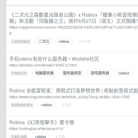
《二次元之森動畫淡路島公園》x Roblox「蠟筆小新冒險
戰」新活動「伺服器之王」將於6月27日（週五）正式開播！ |
https://nijigennomori.com/zh-TW/2025/06/26/%E8%A0%9F%E7%AD%8
0/
二次元
roblox
·
· 10 月前
心软的铁板烧
手机roblox有些什么服务器 • Worktile社区
https://worktile.com/kb/ask/1445512.html
电脑服务器
服务器类型
游戏服务器
roblox
·
·
严肃的吐司
Roblox 全能冒險家：用程式打造夢想世界 | 奇點創意程式
https://www.singularmaker.com.tw/article_d.php?lang=tw&tb=1&id=1395
roblox
·
· 2 月前
英姿勃勃的课本
Roblox《幻夜狙擊手》夏令營
https://codingbar.ai/tw/camp/rl1c/
roblox
·
· 2 月前
开朗的海豚