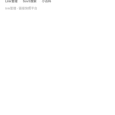
Link管理
·
Sov5搜索
·
小百科
link管理 - 链接快照平台