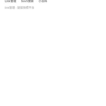
Link管理
·
Sov5搜索
·
小百科
link管理 - 链接快照平台