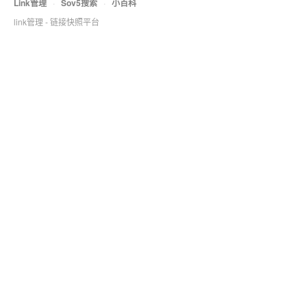
Link管理
·
Sov5搜索
·
小百科
link管理 - 链接快照平台