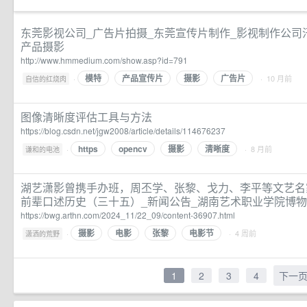
东莞影视公司_广告片拍摄_东莞宣传片制作_影视制作公司
产品摄影
http://www.hmmedium.com/show.asp?id=791
模特
产品宣传片
摄影
广告片
·
· 10 月前
自信的红烧肉
图像清晰度评估工具与方法
https://blog.csdn.net/jgw2008/article/details/114676237
https
opencv
摄影
清晰度
·
· 8 月前
谦和的电池
湖艺潇影曾携手办班，周丕学、张黎、戈力、李平等文艺名
前辈口述历史（三十五）_新闻公告_湖南艺术职业学院博
https://bwg.arthn.com/2024_11/22_09/content-36907.html
摄影
电影
张黎
电影节
·
· 4 周前
潇洒的荒野
1
2
3
4
下一