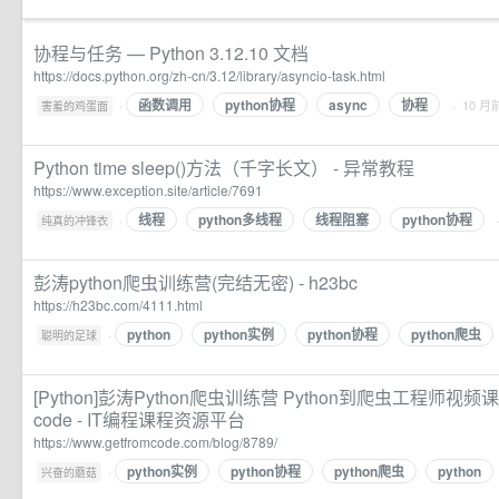
协程与任务 — Python 3.12.10 文档
https://docs.python.org/zh-cn/3.12/library/asyncio-task.html
函数调用
python协程
async
协程
·
· 10 月
害羞的鸡蛋面
Python time sleep()方法（千字长文） - 异常教程
https://www.exception.site/article/7691
线程
python多线程
线程阻塞
python协程
·
纯真的冲锋衣
彭涛python爬虫训练营(完结无密) - h23bc
https://h23bc.com/4111.html
python
python实例
python协程
python爬虫
·
聪明的足球
[Python]彭涛Python爬虫训练营 Python到爬虫工程师视频课 价值
code - IT编程课程资源平台
https://www.getfromcode.com/blog/8789/
python实例
python协程
python爬虫
python
·
兴奋的蘑菇