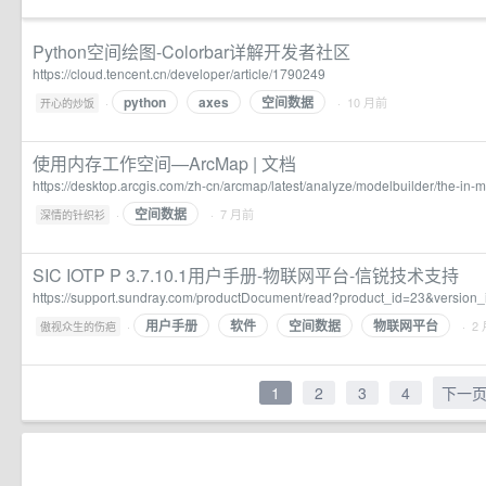
Python空间绘图-Colorbar详解开发者社区
https://cloud.tencent.cn/developer/article/1790249
python
axes
空间数据
·
· 10 月前
开心的炒饭
使用内存工作空间—ArcMap | 文档
https://desktop.arcgis.com/zh-cn/arcmap/latest/analyze/modelbuilder/the-i
空间数据
·
· 7 月前
深情的针织衫
SIC IOTP P 3.7.10.1用户手册-物联网平台-信锐技术支持
https://support.sundray.com/productDocument/read?product_id=23&versio
用户手册
软件
空间数据
物联网平台
·
· 2
傲视众生的伤疤
1
2
3
4
下一