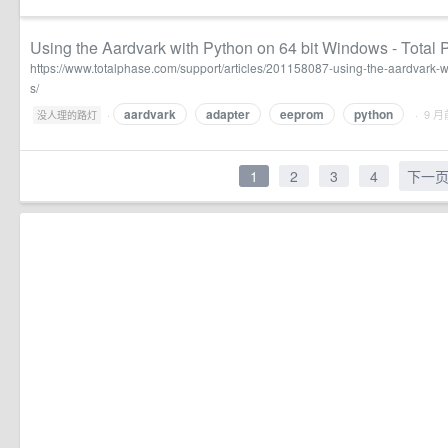
Using the Aardvark with Python on 64 bit Windows - Total
https://www.totalphase.com/support/articles/201158087-using-the-aardvark-
s/
aardvark
adapter
eeprom
python
·
· 9 月
没人理的路灯
1
2
3
4
下一