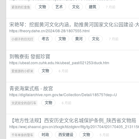
文物
艺术
文化
建筑
·
· 7 月前
紧张的红金鱼
宋艳琴：挖掘黄河文化内涵，助推黄河国家文化公园建设-
https://theory.dahe.cn/2024/08-28/1807555.html
考古
文物
黄河
文化
·
· 7 月前
小胡子的日光灯
到鴨寮街 發掘珍寶
https://ubeat.com.cuhk.edu.hk/ubeat_past/021253/duck.htm
文物
·
· 6 月前
爱旅游的小虾米
青瓷海棠式瓶 - 故宮
https://digitalarchive.npm.gov.tw/Collection/Detail/18575?dep=U
文物
·
· 6 月前
文武双全的自行车
【地方性法规】西安历史文化名城保护条例_陕西省文物局
https://wwj.shaanxi.gov.cn/zfxxgk/fdzdgknr/flfg/fg/201704/t20170405_213115
时政
西安建设
文物
·
· 5 月前
千年单身的警车