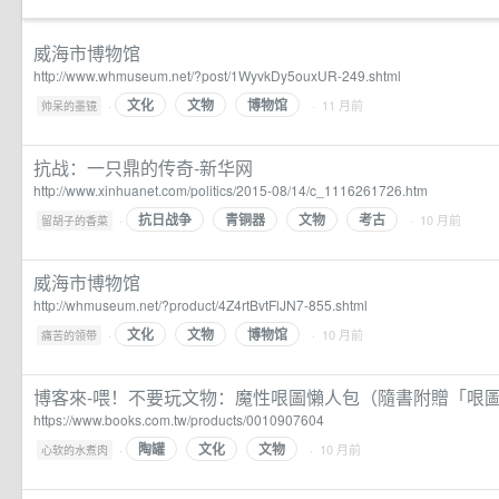
威海市博物馆
http://www.whmuseum.net/?post/1WyvkDy5ouxUR-249.shtml
文化
文物
博物馆
·
· 11 月前
帅呆的墨镜
抗战：一只鼎的传奇-新华网
http://www.xinhuanet.com/politics/2015-08/14/c_1116261726.htm
抗日战争
青铜器
文物
考古
·
· 10 月前
留胡子的香菜
威海市博物馆
http://whmuseum.net/?product/4Z4rtBvtFlJN7-855.shtml
文化
文物
博物馆
·
· 10 月前
痛苦的领带
博客來-喂！不要玩文物：魔性哏圖懶人包（隨書附贈「哏
https://www.books.com.tw/products/0010907604
陶罐
文化
文物
·
· 10 月前
心软的水煮肉