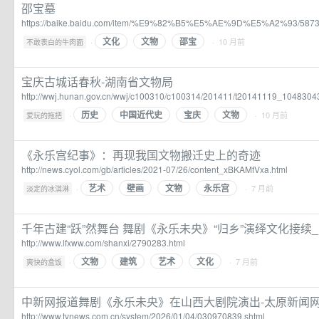
邵宝墓
https://baike.baidu.com/item/%E9%82%B5%E5%AE%9D%E5%A2%93/587
文化
文物
邵宝
·
· 10 月前
不敢表白的牛肉面
宝庆古城话春秋-湖南省文物局
http://wwj.hunan.gov.cn/wwj/c100310/c100314/201411/t20141119_10483043
历史
中国近代史
宝庆
文物
·
· 10 月前
爱玩的拖把
《永乐宫纪事》：再现我国文物搬迁史上的奇迹
http://news.cyol.com/gb/articles/2021-07/26/content_xBKAMfVxa.html
艺术
壁画
文物
永乐宫
·
· 7 月前
淡定的冰淇淋
千年古建“跃”然舞台 舞剧《永乐未央》“归乡”演绎文化接续
http://www.lfxww.com/shanxi/2790283.html
文物
建筑
艺术
文化
·
· 7 月前
爽快的盒饭
中新网报道舞剧《永乐未央》在山西大剧院演出-太原新闻网
http://www.tynews.com.cn/system/2026/01/04/030970839.shtml