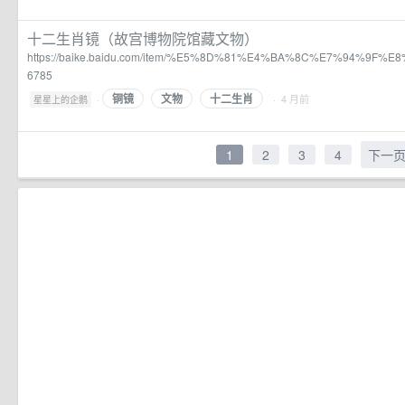
十二生肖镜（故宫博物院馆藏文物）
https://baike.baidu.com/item/%E5%8D%81%E4%BA%8C%E7%94%9F%
6785
铜镜
文物
十二生肖
·
· 4 月前
星星上的企鹅
1
2
3
4
下一