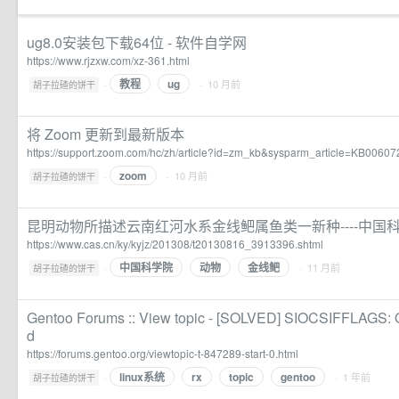
ug8.0安装包下载64位 - 软件自学网
https://www.rjzxw.com/xz-361.html
教程
ug
·
· 10 月前
胡子拉碴的饼干
将 Zoom 更新到最新版本
https://support.zoom.com/hc/zh/article?id=zm_kb&sysparm_article=KB00607
zoom
·
· 10 月前
胡子拉碴的饼干
昆明动物所描述云南红河水系金线鲃属鱼类一新种----中国
https://www.cas.cn/ky/kyjz/201308/t20130816_3913396.shtml
中国科学院
动物
金线鲃
·
· 11 月前
胡子拉碴的饼干
Gentoo Forums :: View topic - [SOLVED] SIOCSIFFLAGS: O
d
https://forums.gentoo.org/viewtopic-t-847289-start-0.html
linux系统
rx
topic
gentoo
·
· 1 年前
胡子拉碴的饼干