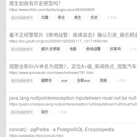
周生如故有历史原型吗？
https://www.zhihu.com/tardis/sogou/qus/483405829
北魏
孝庄
周生
历史
·
· 2 年前
胡子拉碴的饼干
最不正经警匪片《绝地战警：疾速追击》确认引进_娱乐频
https://fun.youth.cn/gnzx/202001/t20200117_12171659.htm
威尔·史密斯
电影
绝地战警
好莱坞
·
· 2 
胡子拉碴的饼干
观致全新SUV命名为观致7，定位A+级_新闻热点_观致汽
https://www.qorosauto.com/news/hotnews/781.html
越野车
suv
全新suv
观致
·
· 2 年前
胡子拉碴的饼干
java.lang.nullpointerexception inputstream must not be null
https://juejin.cn/s/java.lang.nullpointerexception%20inputstream%20must
指针
·
· 2 年前
胡子拉碴的饼干
concat() - pgPedia - a PostgreSQL Encyclopedia
https://pgpedia.info/c/concat.html