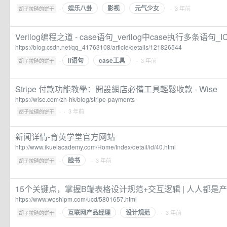
娱乐八卦
影视
元气少女
·
· 3 年前
胡子拉碴的饼干
Verilog编程之道 - case语句_verilog中case执行多条语句_I
https://blog.csdn.net/qq_41763108/article/details/121826544
if语句
case工具
·
· 3 年前
胡子拉碴的饼干
Stripe 付款功能教學：開設網店必備工具輕鬆收款 - Wise
https://wise.com/zh-hk/blog/stripe-payments
·
· 3 年前
胡子拉碴的饼干
新闻详情-育英学堂官方网站
http://www.ikueiacademy.com/Home/Index/detail/id/40.html
脸书
·
· 3 年前
胡子拉碴的饼干
15个关键点，掌握B端表格设计规范+交互逻辑 | 人人都是
https://www.woshipm.com/ucd/5801657.html
互联网产品经理
设计规范
·
· 3 年前
胡子拉碴的饼干