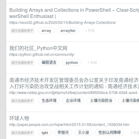
Building Arrays and Collections in PowerShell – Clear-Scri
werShell Enthusiast |
https://vexx32.github.io/2020/02/15/Building-Arrays-Collections/
array
arraylist
·
· 1 年前
胡子拉碴的饼干
我们的社区_Python中文网
https://python.github.net.cn/community/
编程语言
python
·
· 1 年前
胡子拉碴的饼干
南通市经济技术开发区管理委员会办公室关于印发南通经济技
入打好污染防治攻坚战相关工作计划的通知 - 南通经济技
http://www.netda.gov.cn/ntjjkfqrmzf/zfbwj/content/89550bca-5708-43d4-ace
生态环境
企业环境
土壤污染防治
土壤污染
·
胡子拉碴的饼干
环球人物
http://paper.people.com.cn/hqrw/html/2015-01/06/content_1556034.htm
lgbt
李银河
王小波
性别认同障碍
·
· 1 年
胡子拉碴的饼干