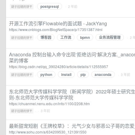
postgresql
·
· 2 年前
胡子拉碴的饼干
开源工作流引擎Flowable的面试题 - JackYang
https://www.cnblogs.com/BlogNetSpace/p/17351387.html
博客园
工作流
bpmn
业务流程管理
·
· 2 
胡子拉碴的饼干
Anaconda 控制台输入命令出现‘拒绝访问‘解决方案._anac
菜的博客
https://blog.csdn.net/qq_39024280/article/details/112555957
python
install
pip
anaconda
·
· 3 年前
胡子拉碴的饼干
东北师范大学传媒科学学院（新闻学院）2022年硕士研究
则-东北师范大学传媒科学学院
https://chuanmei.nenu.edu.cn/info/1100/2208.htm
·
· 3 年前
胡子拉碴的饼干
最新甜宠短剧《王牌校草》：元气少女与邪恶公子哥的恋爱_
http://www.sohu.com/a/634209530_121391550