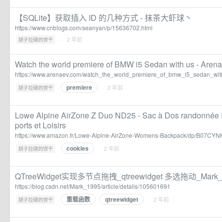
【SQLite】获取插入 ID 的几种方式 - 抹茶大虾球丶
https://www.cnblogs.com/seanyan/p/15636702.html
·
· 2 年前
胡子拉碴的饼干
Watch the world premiere of BMW i5 Sedan with us - Aren
https://www.arenaev.com/watch_the_world_premiere_of_bmw_i5_sedan_wi
premiere
·
· 2 年前
胡子拉碴的饼干
Lowe Alpine AirZone Z Duo ND25 - Sac à Dos randonnée 
ports et Loisirs
https://www.amazon.fr/Lowe-Alpine-AirZone-Womens-Backpack/dp/B07CY
cookies
·
· 2 年前
胡子拉碴的饼干
QTreeWidget实现多节点拖拽_qtreewidget 多选拖动_Mar
https://blog.csdn.net/Mark_1995/article/details/105601691
重载函数
qtreewidget
·
· 2 年前
胡子拉碴的饼干