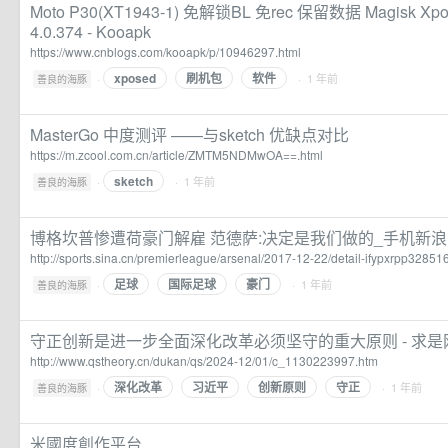
Moto P30(XT1943-1) 免解锁BL 免rec 保留数据 Magisk Xp
4.0.374 - Kooapk
https://www.cnblogs.com/kooapk/p/10946297.html
xposed
刷机包
软件
·
· 1 年前
善良的海豚
MasterGo 中度测评 ——与sketch 优缺点对比
https://m.zcool.com.cn/article/ZMTM5NDMwOA==.html
sketch
·
· 1 年前
善良的海豚
博格坎普惨遭荷豪门解雇 范德萨:决定是我们做的_手机新
http://sports.sina.cn/premierleague/arsenal/2017-12-22/detail-ifypxrpp32851
足球
国际足球
豪门
·
· 1 年前
善良的海豚
守正创新是进一步全面深化改革必须坚守的重大原则 - 求是
http://www.qstheory.cn/dukan/qs/2024-12/01/c_1130223997.htm
深化改革
习近平
创新原则
守正
·
· 1 年前
善良的海豚
米國度創作平台