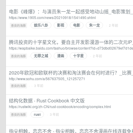
电影《峰爆》：与演员朱一龙一起感受地动山摇_电影策划_电影
https://www.1905.com/news/20210918/1541490.shtml
娱乐八卦
影视
电影
朱一龙
·
· 2 年前
善良的海豚
腾讯投资的十字星文化，要自主开发影漫游一体的二次元IP_
https://wapbaike.baidu.com/tashuo/browse/content?id=d73dbd02679ef7d1d
无罪之城
漫画
十字星
·
· 2 年前
善良的海豚
2020年欧冠和欧联杯的决赛和淘汰赛会在何时进行？_比赛
http://www.sohu.com/a/567637505_121257271
·
· 3 年前
善良的海豚
结构化数据 - Rust Cookbook 中文版
https://rustwiki.org/zh-CN/rust-cookbook/encoding/complex.html
rust
·
· 3 年前
善良的海豚
指尖相触，恋恋不舍 - 指尖相触，恋恋不舍漫画在线连载免费