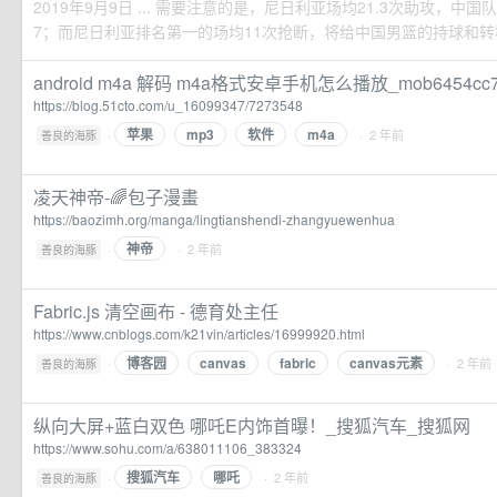
2019年9月9日 ... 需要注意的是，尼日利亚场均21.3次助攻，中
7；而尼日利亚排名第一的场均11次抢断，将给中国男篮的持球和转移
android m4a 解码 m4a格式安卓手机怎么播放_mob6454c
https://blog.51cto.com/u_16099347/7273548
苹果
mp3
软件
m4a
·
· 2 年前
善良的海豚
凌天神帝-🌈️包子漫畫
https://baozimh.org/manga/lingtianshendi-zhangyuewenhua
神帝
·
· 2 年前
善良的海豚
Fabric.js 清空画布 - 德育处主任
https://www.cnblogs.com/k21vin/articles/16999920.html
博客园
canvas
fabric
canvas元素
·
· 2 年前
善良的海豚
纵向大屏+蓝白双色 哪吒E内饰首曝！_搜狐汽车_搜狐网
https://www.sohu.com/a/638011106_383324
搜狐汽车
哪吒
·
· 2 年前
善良的海豚