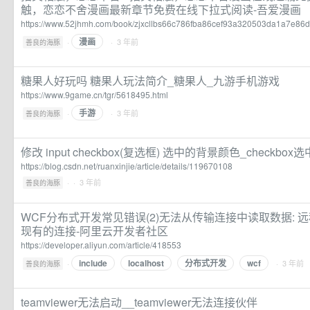
触，恋恋不舍漫画最新章节免费在线下拉式阅读-吾爱漫画
https://www.52jhmh.com/book/zjxcllbs66c786fba86cef93a320503da1a7e8
漫画
·
· 3 年前
善良的海豚
糖果人好玩吗 糖果人玩法简介_糖果人_九游手机游戏
https://www.9game.cn/tgr/5618495.html
手游
·
· 3 年前
善良的海豚
修改 input checkbox(复选框) 选中的背景颜色_checkb
https://blog.csdn.net/ruanxinjie/article/details/119670108
·
· 3 年前
善良的海豚
WCF分布式开发常见错误(2)无法从传输连接中读取数据: 
现有的连接-阿里云开发者社区
https://developer.aliyun.com/article/418553
include
localhost
分布式开发
wcf
·
· 3 年前
善良的海豚
teamviewer无法启动__teamviewer无法连接伙伴