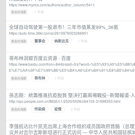
https://www.myrics.com/authors/author_column/5411
·
· 1 年前
善良的海豚
全球自动驾驶第一股退市！三年市值蒸发99%_36氪
https://auto-time.36kr.com/p/2610976003266951
董事会
纳斯达克
·
· 1 年前
善良的海豚
哥布林洞窟百度云资源 - 百度
https://www.baidu.com/from=844b/ssid=0/s?word=%E5%93%A5%E5%
E%E7%AA%9F%E7%99%BE%E5%BA%A6%E4%BA%91%E8%B5%84%E
哥布林
·
· 1 年前
善良的海豚
孫志剛：統籌推進抗疫脫貧 堅決打贏兩場戰役--新聞報道-
http://cpc.people.com.cn/BIG5/n1/2020/0506/c64102-31698353.html
传染病
疫情
·
· 2 年前
善良的海豚
李强抵达比什凯克出席上海合作组织成员国政府首脑（总理
议并对吉尔吉斯斯坦进行正式访问 — 中华人民共和国驻槟