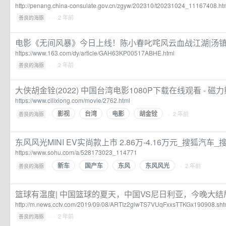
http://penang.china-consulate.gov.cn/zgyw/202310/t20231024_11167408.ht
·
· 2 年前
善良的海豚
电影《无间风暴》今日上线！陈小春叱咤风云血战江湖|汤镇
https://www.163.com/dy/article/GAH63KP00517ABHE.html
·
· 2 年前
善良的海豚
大侠胡金铨(2022) 中国台湾电影1080P下载在线观看 - 磁力
https://www.cilixiong.com/movie/2762.html
影视
台湾
电影
胡金铨
·
· 2 年前
善良的海豚
东风风光MINI EV实尚款上市 2.86万-4.16万元_搜狐汽车_
https://www.sohu.com/a/528173023_114771
新车
国产车
东风
东风风光
·
· 2 年前
善良的海豚
篮球有温度| 中国篮球的夏天，中国VS尼日利亚，今晚大结
http://m.news.cctv.com/2019/09/08/ARTIz2glwTS7VUqFxxsTTKGx190908.sht
·
· 2 年前
善良的海豚