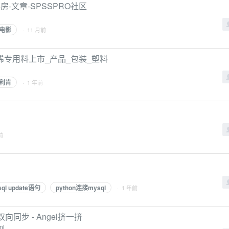
-文章-SPSSPRO社区
电影
· 11 月前
烯专用料上市_产品_包装_塑料
利肯
· 1 年前
前
ql update语句
python连接mysql
· 1 年前
的双向同步 - Angel挤一挤
ml