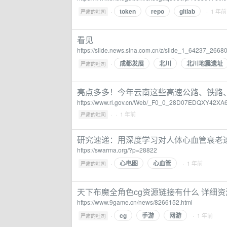
token
repo
gitlab
·
· 1 年前
严肃的吐司
看见
https://slide.news.sina.com.cn/z/slide_1_64237_26680
成都发展
北川
北川地震遗址
·
严肃的吐司
亮点多多！今年云南这些高速公路、铁路
https://www.rl.gov.cn/Web/_F0_0_28D07EDQXY42
·
· 1 年前
严肃的吐司
研究速递：用深度学习对人体心血管衰老速
https://swarma.org/?p=28822
心电图
心血管
·
· 1 年前
严肃的吐司
天下布魔全角色cg资源链接有什么 详细
https://www.9game.cn/news/8266152.html
cg
手游
网游
·
· 1 年前
严肃的吐司