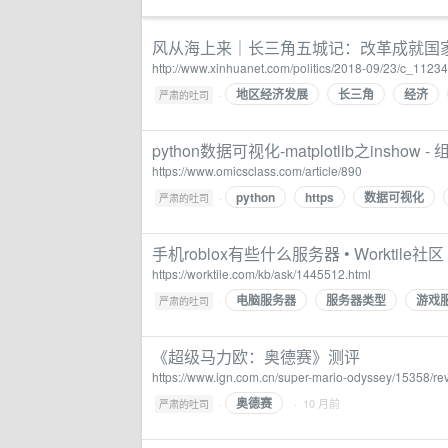
风从海上来｜长三角五城记：改革成就国
http://www.xinhuanet.com/politics/2018-09/23/c_1123
地区经济发展
长三角
经济
·
严肃的吐司
python数据可视化-matplotlib之insho
https://www.omicsclass.com/article/890
python
https
数据可视化
·
严肃的吐司
手机roblox有些什么服务器 • Worktile社区
https://worktile.com/kb/ask/1445512.html
电脑服务器
服务器类型
游戏
·
严肃的吐司
《超级马力欧：奥德赛》测评
https://www.ign.com.cn/super-mario-odyssey/15358/rev
奥德赛
·
· 10 月前
严肃的吐司