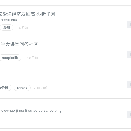
家沿海经济发展高地-新华网
472390.htm
温州
· 8 月前
w - 组学大讲堂问答社区
matplotlib
· 10 月前
服务器
roblox
· 10 月前
iew/chao-ji-ma-li-ou-ao-de-sai-ce-ping