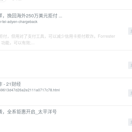
擎，挽回海外250万美元拒付 ...
r-tei-adyen-chargeback
用卡拒付，但用对了支付工具，可以减少信用卡拒付欺诈。Forrester
 功能，可以有效;...
- 21财经
d72069613d47d26a2e2111a0717c78.html
袭，全系钜惠开启_太平洋号