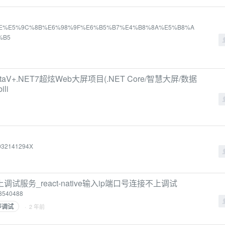
%E7%BE%8E%E5%9C%8B%E6%98%9F%E6%B5%B7%E4%B8%8A%E5%B8%A
%B5
V+.NET7超炫Web大屏项目(.NET Core/智慧大屏/数据
li
/032141294X
拟器连不上调试服务_react-native输入ip端口号连接不上调试
/88540488
序调试
· 2 年前