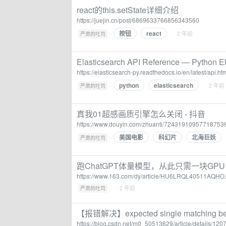
react的this.setState详细介绍
https://juejin.cn/post/6869633766856343560
按钮
react
·
· 2 年前
严肃的吐司
Elasticsearch API Reference — Python Ela
https://elasticsearch-py.readthedocs.io/en/latest/api.ht
python
elasticsearch
·
· 2 年前
严肃的吐司
真我01超感画质引擎怎么关闭 - 抖音
https://www.douyin.com/zhuanti/72431910957718753
美国电影
科幻片
北海巨妖
·
严肃的吐司
跑ChatGPT体量模型，从此只需一块GPU
https://www.163.com/dy/article/HU6LRQL40511AQHO.
·
· 2 年前
严肃的吐司
【报错解决】expected single matching b
https://blog.csdn.net/m0_50513629/article/details/12