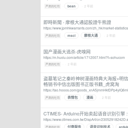
bean
·
· 2 年前
严肃的吐司
即時新聞 - 摩根大通認股證牛熊證
https://www.jpmhkwarrants.com/zh_hk/market-statisti
msci
摩根大通
·
· 2 年前
严肃的吐司
国产漫画大逃杀-虎嗅网
https://m.huxiu.com/article/1712007.html?f=sohucom
·
· 2 年前
严肃的吐司
盗墓笔记之秦岭神树漫画特典大海报+明信
畅销书中信出版图书正版书籍_虎窝淘
https://tao.hooos.com/goods_xnA5jmmHktDPp4yIQ
表情包
漫画
·
· 2 年前
严肃的吐司
CTIMES- Arduino开始卖起语音识别引擎
https://www.ctimes.com.tw/DispArt/cn/23052918242D.
付费服务
语音识别技术
ardui
·
严肃的吐司