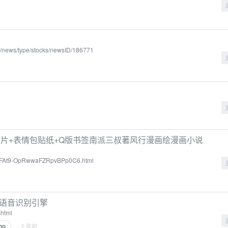
cs/news/type/stocks/newsID/186771
片+表情包贴纸+Q版书签南派三叔著风行漫画绘漫画小说
6mFAt9-OpRwwaFZRpvBPp0C6.html
 :语音识别引擎
shtml
no
· 2 年前