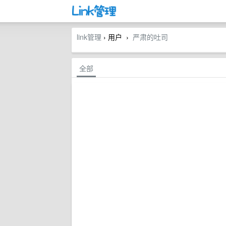
link管理
› 用户
严肃的吐司
›
全部