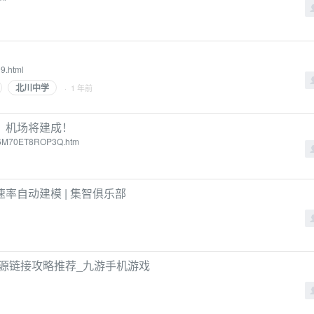
9.html
北川中学
· 1 年前
、机场将建成！
XA6M70ET8ROP3Q.htm
率自动建模 | 集智俱乐部
资源链接攻略推荐_九游手机游戏