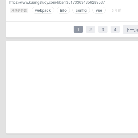
https://www.kuangstudy.com/bbs/1351733634356289537
webpack
info
config
vue
·
· 3 年前
冲动的香菇
1
2
3
4
下一