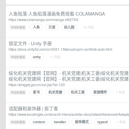
人鱼陷落 人鱼陷落漫画免费观看 COLAMANGA
https://www.colamanga.com/manga-vt02753/
人鱼
兰波
幼儿园
·
· 10 月前
冲动的香菇
锁定文件 - Unity 手册
https://docs.unity3d.com/cn/2021.1/Manual/upm-conflicts-auto.html
unity
·
· 11 月前
冲动的香菇
绥化机关党建网【官网】- 机关党建|机关工委|绥化机关党建
绥化机关党建网【官网】- 机关党建|机关工委|绥化机关党
https://shsjgdj.gov.cn/col.jsp?id=123
家书
机关党建
机关工委
家国情怀
·
· 1 年前
冲动的香菇
适配器和装饰器 | 抠丁客
https://www.koudingke.cn/docs/zh-Hans/autofac-docs/latest/Advanced/Adapt
context
handler
装饰模式
typeof
·
· 1 年前
冲动的香菇