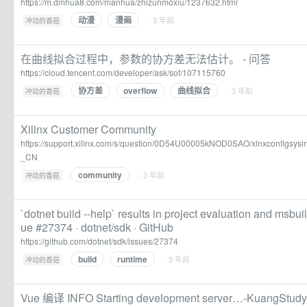
https://m.dmhua8.com/manhua/zhizunmoxiu/1237632.html
动漫
漫画
·
· 3 年前
冲动的香菇
在曲线拟合过程中，参数的协方差无法估计。 - 问答
https://cloud.tencent.com/developer/ask/sof/107115760
协方差
overflow
曲线拟合
·
· 3 年前
冲动的香菇
Xilinx Customer Community
https://support.xilinx.com/s/question/0D54U00005kNOD0SAO/xlnxconfigsysi
_CN
community
·
· 3 年前
冲动的香菇
`dotnet build --help` results in project evaluation and msbui
ue #27374 · dotnet/sdk · GitHub
https://github.com/dotnet/sdk/issues/27374
build
runtime
·
· 3 年前
冲动的香菇
Vue 编译 INFO Starting development server…-KuangStu