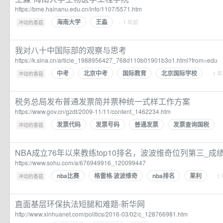
https://bme.hainanu.edu.cn/info/1107/5571.htm
海南大学
王淼
·
· 1 年前
冲动的香菇
我对八十中国际部的观察与思考
https://k.sina.cn/article_1988956427_768d110b01901b3o1.html?from=edu
中考
北京中考
国际教育
北京国际学校
·
· 1 
冲动的香菇
税务总局发布普通发票简并票种统一式样工作方案
https://www.gov.cn/gzdt/2009-11/11/content_1462234.htm
发票代码
发票号码
普通发票
发票查询国税
·
·
冲动的香菇
NBA成立76年以来教练top10排名，波波维奇位列第三_成
https://www.sohu.com/a/676949916_120099447
nba比赛
格雷格·波波维奇
nba排名
莱利
·
· 1
冲动的香菇
直面基层环保执法短腿和难题-新华网
http://www.xinhuanet.com/politics/2016-03/02/c_128766981.htm