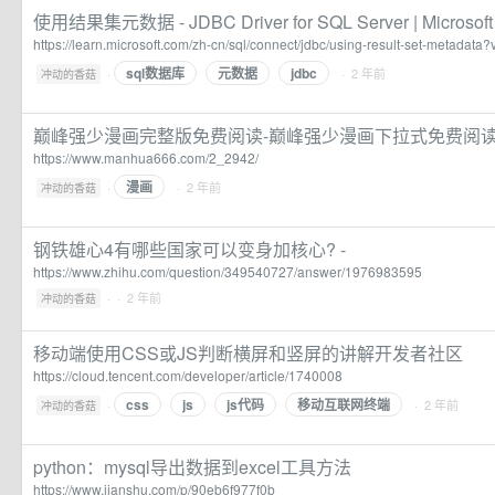
使用结果集元数据 - JDBC Driver for SQL Server | Microsoft
https://learn.microsoft.com/zh-cn/sql/connect/jdbc/using-result-set-metadata
sql数据库
元数据
jdbc
·
· 2 年前
冲动的香菇
巅峰强少漫画完整版免费阅读-巅峰强少漫画下拉式免费阅读
https://www.manhua666.com/2_2942/
漫画
·
· 2 年前
冲动的香菇
钢铁雄心4有哪些国家可以变身加核心? -
https://www.zhihu.com/question/349540727/answer/1976983595
·
· 2 年前
冲动的香菇
移动端使用CSS或JS判断横屏和竖屏的讲解开发者社区
https://cloud.tencent.com/developer/article/1740008
css
js
js代码
移动互联网终端
·
· 2 年前
冲动的香菇
python：mysql导出数据到excel工具方法
https://www.jianshu.com/p/90eb6f977f0b