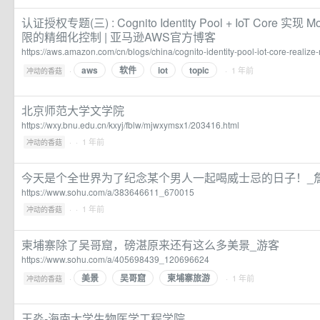
认证授权专题(三) : Cognito Identity Pool + IoT Core 实
限的精细化控制 | 亚马逊AWS官方博客
https://aws.amazon.com/cn/blogs/china/cognito-identity-pool-iot-core-realize-
aws
软件
iot
topic
·
· 1 年前
冲动的香菇
北京师范大学文学院
https://wxy.bnu.edu.cn/kxyj/fblw/mjwxymsx1/203416.html
·
· 1 年前
冲动的香菇
今天是个全世界为了纪念某个男人一起喝威士忌的日子！_詹
https://www.sohu.com/a/383646611_670015
·
· 1 年前
冲动的香菇
柬埔寨除了吴哥窟，磅湛原来还有这么多美景_游客
https://www.sohu.com/a/405698439_120696624
美景
吴哥窟
柬埔寨旅游
·
· 1 年前
冲动的香菇
王淼-海南大学生物医学工程学院