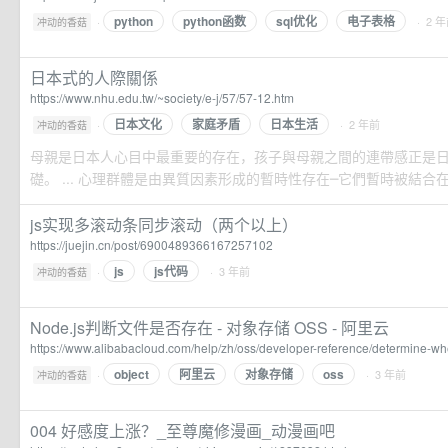
python
python函数
sql优化
电子表格
·
· 2 
冲动的香菇
日本式的人際關係
https://www.nhu.edu.tw/~society/e-j/57/57-12.htm
日本文化
家庭矛盾
日本生活
·
· 2 年前
冲动的香菇
母親是日本人心目中最重要的存在，孩子與母親之間的連帶感正是
礎。 ... 心理群體是由異質因素形成的暫時性存在─它們暫時被結合在
js实现多滚动条同步滚动（两个以上）
https://juejin.cn/post/6900489366167257102
js
js代码
·
· 3 年前
冲动的香菇
Node.js判断文件是否存在 - 对象存储 OSS - 阿里云
https://www.alibabacloud.com/help/zh/oss/developer-reference/determine-whe
object
阿里云
对象存储
oss
·
· 3 年前
冲动的香菇
004 好感度上涨？_至尊魔修漫画_动漫画吧