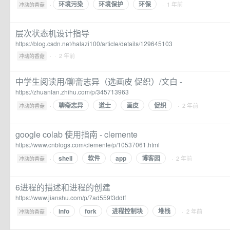
环境污染
环境保护
环保
·
· 1 年前
冲动的香菇
层次状态机设计指导
https://blog.csdn.net/halazi100/article/details/129645103
·
· 2 年前
冲动的香菇
中学生阅读用/聊斋志异（选画皮 促织）/文白 -
https://zhuanlan.zhihu.com/p/345713963
聊斋志异
道士
画皮
促织
·
· 2 年前
冲动的香菇
google colab 使用指南 - clemente
https://www.cnblogs.com/clemente/p/10537061.html
shell
软件
app
博客园
·
· 2 年前
冲动的香菇
6进程的描述和进程的创建
https://www.jianshu.com/p/7ad559f3ddff
info
fork
进程控制块
堆栈
·
· 2 年前
冲动的香菇