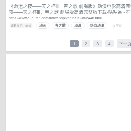
《命运之夜——天之杯Ⅲ：春之歌 劇場版》动漫电影高清完
夜——天之杯Ⅲ：春之歌 劇場版高清完整版下载-咕咕番 - 
https://www.gugufan.com/index.php/vod/detail/id/2448.html
动画
春之歌
动漫
热血动漫
·
· 3 年前
逼格高的小蝌蚪
1
2
3
4
下一