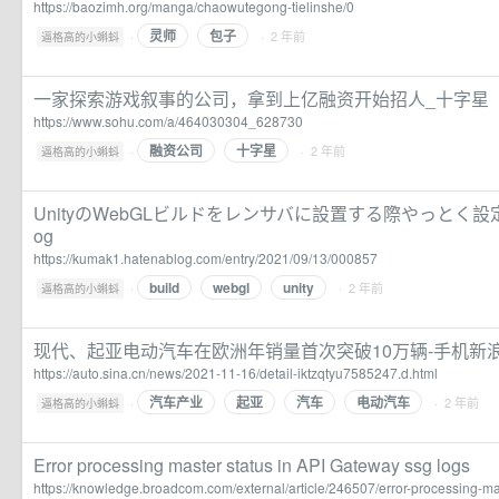
https://baozimh.org/manga/chaowutegong-tielinshe/0
灵师
包子
·
· 2 年前
逼格高的小蝌蚪
一家探索游戏叙事的公司，拿到上亿融资开始招人_十字星
https://www.sohu.com/a/464030304_628730
融资公司
十字星
·
· 2 年前
逼格高的小蝌蚪
UnityのWebGLビルドをレンサバに設置する際やっとく設定のメモ 
og
https://kumak1.hatenablog.com/entry/2021/09/13/000857
build
webgl
unity
·
· 2 年前
逼格高的小蝌蚪
现代、起亚电动汽车在欧洲年销量首次突破10万辆-手机新
https://auto.sina.cn/news/2021-11-16/detail-iktzqtyu7585247.d.html
汽车产业
起亚
汽车
电动汽车
·
· 2 年前
逼格高的小蝌蚪
Error processing master status in API Gateway ssg logs
https://knowledge.broadcom.com/external/article/246507/error-processing-mas