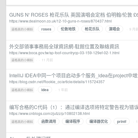
GUNS N' ROSES 枪花乐队 英国演唱会定档 伯明翰/伦敦 
https://www.dealmoon.co.uk/12-10-guns-n-roses/870437.html
roses
伦敦地铁
枪花乐队
演唱会
·
· 9 月
逼格高的小蝌蚪
外交部領事事務局全球資訊網-駐館位置及聯絡資訊
https://www.boca.gov.tw/sp-foof-countrycp-03-159-129ef-02-1.html
·
· 11 月前
逼格高的小蝌蚪
IntelliJ IDEA中同一个项目启动多个服务_idea在projec
https://blog.csdn.net/Rookie_cc/article/details/115724357
idea
·
· 1 年前
逼格高的小蝌蚪
编写合格的C代码（1）：通过编译选项将特定警告视为错误 - C
https://www.cnblogs.com/zjutzz/p/10802138.html
函数调用
编译程序
编译器优化
printf
·
· 
逼格高的小蝌蚪