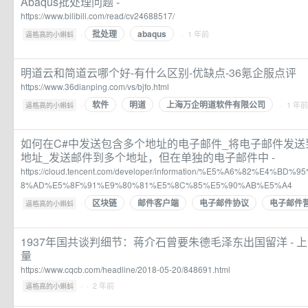
Abaqus批处理问题 -
https://www.bilibili.com/read/cv24688517/
批处理
abaqus
·
· 1 年前
逼格高的小蝌蚪
明道云和简道云哪个好-有什么区别-优缺点-36氪企服点评
https://www.36dianping.com/vs/bjfo.html
软件
明道
上海万企明道软件有限公司
·
· 1 年前
逼格高的小蝌蚪
如何在C#中发送包含多个地址的电子邮件_将电子邮件发送到po
地址_发送邮件到多个地址，但在单独的电子邮件中 -
https://cloud.tencent.com/developer/information/%E5%A6%82%E4%
8%AD%E5%8F%91%E9%80%81%E5%8C%85%E5%90%AB%E5%A4
区块链
邮件客户端
电子邮件协议
电子邮件
·
逼格高的小蝌蚪
1937年国共谈判细节：蒋介石曾要朱德毛泽东出国留洋 - 
量
https://www.cqcb.com/headline/2018-05-20/848691.html
·
· 2 年前
逼格高的小蝌蚪