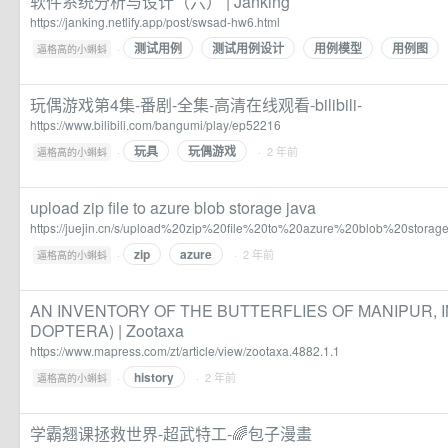
软件系统分析与设计（六） | Janking
https://janking.netlify.app/post/swsad-hw6.html
测试用例
测试用例设计
用例模型
用例图
·
逼格高的小蝌蚪
玩偶游戏第4集-番剧-全集-高清在线观看-bilibili-
https://www.bilibili.com/bangumi/play/ep52216
玩具
玩偶游戏
·
· 2 年前
逼格高的小蝌蚪
upload zip file to azure blob storage java
https://juejin.cn/s/upload%20zip%20file%20to%20azure%20blob%20storag
zip
azure
·
· 2 年前
逼格高的小蝌蚪
AN INVENTORY OF THE BUTTERFLIES OF MANIPUR, IN
DOPTERA) | Zootaxa
https://www.mapress.com/zt/article/view/zootaxa.4882.1.1
history
·
· 2 年前
逼格高的小蝌蚪
学霸翘课拯救世界-超武特工-🌈️包子漫畫