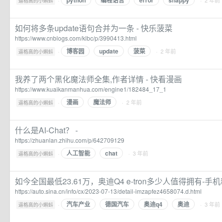
python
编程语言
error
snappy
·
· 2 年前
逼格高的小蝌蚪
如何将多条update语句合并为一条 - 快乐菠菜
https://www.cnblogs.com/klbc/p/3990413.html
博客园
update
菠菜
·
· 2 年前
逼格高的小蝌蚪
我养了两个黑化魔法师全集,作者详情 - 快看漫画
https://www.kuaikanmanhua.com/engine1/182484_17_1
漫画
魔法师
·
· 2 年前
逼格高的小蝌蚪
什么是AI-Chat？ -
https://zhuanlan.zhihu.com/p/642709129
人工智能
chat
·
· 3 年前
逼格高的小蝌蚪
如今全国最低23.61万，奥迪Q4 e-tron多少人值得拥有-手
https://auto.sina.cn/info/cx/2023-07-13/detail-imzapfez4658074.d.html
汽车产业
德国汽车
奥迪q4
奥迪
·
· 3 年前
逼格高的小蝌蚪