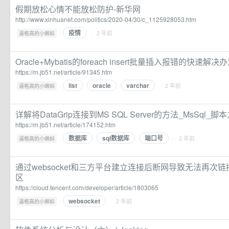
假期放松心情不能放松防护-新华网
http://www.xinhuanet.com/politics/2020-04/30/c_1125928053.htm
疫情
·
· 2 年前
逼格高的小蝌蚪
Oracle+Mybatis的foreach insert批量插入报错的快速解决
https://m.jb51.net/article/91345.htm
list
oracle
varchar
·
· 2 年前
逼格高的小蝌蚪
详解将DataGrip连接到MS SQL Server的方法_MsSql_脚
https://m.jb51.net/article/174152.htm
数据库
sql数据库
端口号
·
· 2 年前
逼格高的小蝌蚪
通过websocket和三方平台建立连接后断网导致无法再次
区
https://cloud.tencent.com/developer/article/1803065
websocket
·
· 2 年前
逼格高的小蝌蚪