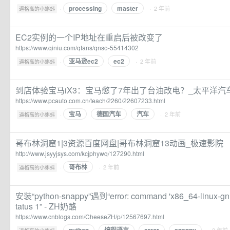
processing
master
·
· 2 年前
逼格高的小蝌蚪
EC2实例的一个IP地址在重启后被改变了
https://www.qiniu.com/qfans/qnso-55414302
亚马逊ec2
ec2
·
· 2 年前
逼格高的小蝌蚪
到店体验宝马iX3：宝马憋了7年出了台油改电？_太平洋汽
https://www.pcauto.com.cn/teach/2260/22607233.html
宝马
德国汽车
汽车
·
· 2 年前
逼格高的小蝌蚪
哥布林洞窟1|3资源百度网盘|哥布林洞窟13动画_极速影院
http://www.jsyyjsys.com/kcjphywq/127290.html
哥布林
·
· 2 年前
逼格高的小蝌蚪
安装“python-snappy”遇到“error: command 'x86_64-linux-gnu-gc
tatus 1” - ZH奶酪
https://www.cnblogs.com/CheeseZH/p/12567697.html