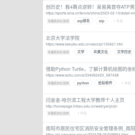
创历史！救4赛点逆转！吴易昺首夺ATP
https://sports.sina.cn/tennis/china/2023-02-13/detail
atp排名
atp
·
· 1 年前
有腹肌的红烧肉
北京大学法学院
https://www.law.pku.edu.cn/xwzx/pl/133421.htm
文学
炎黄文化
文学历史
·
有腹肌的红烧肉
借助Python Turtle，了解计算机绘图的
https://www.sohu.com/a/334062420_587438
python
坐标软件
·
· 1 年前
有腹肌的红烧肉
闫金金-哈尔滨工程大学教师个人主页
http://homepage.hrbeu.edu.cn/web/yanjinjin
·
· 1 年前
有腹肌的红烧肉
南阳市居民住宅区消防安全管理条例_南
https://ajj.nanyang.gov.cn/2024/08-05/548954.html