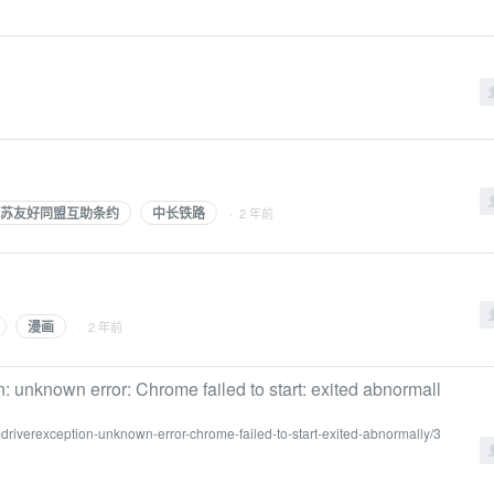
苏友好同盟互助条约
中长铁路
· 2 年前
漫画
· 2 年前
unknown error: Chrome failed to start: exited abnormall
bdriverexception-unknown-error-chrome-failed-to-start-exited-abnormally/3