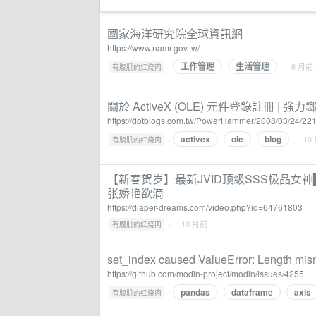
國家海洋研究院全球資訊網
https://www.namr.gov.tw/
工作管理
生活管理
·
· 6 月前
有腹肌的红烧肉
關於 ActiveX (OLE) 元件登錄註冊 | 強力鎯
https://dotblogs.com.tw/PowerHammer/2008/03/24/22
activex
ole
blog
·
· 10
有腹肌的红烧肉
【新春贺岁】最新JVID顶级SSS极品女
张娇艳欲滴
https://diaper-dreams.com/video.php?id=64761803
·
· 10 月前
有腹肌的红烧肉
set_index caused ValueError: Length mism
https://github.com/modin-project/modin/issues/4255
pandas
dataframe
axis
·
有腹肌的红烧肉