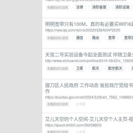
法律
消防备案
消防设施
·
有腹肌的红烧肉
明明宽带只有100M，真的有必要买WiFi
https://new.qq.com/rain/a/20220328A0AP2E00
通信
路由
宽带
宽带
·
有腹肌的红烧肉
天宫二号实验设备今起全面测试 伴随卫星
http://www.xinhuanet.com/politics/2016-09/22/c_1292
卫星
航天
航空航天
·
有腹肌的红烧肉
掇刀区人民政府 工作动态 省民政厅党组
作
https://duodao.gov.cn/art/2024/3/29/art_7562_1068601
·
· 2 年前
有腹肌的红烧肉
艾儿天空的个人空间-艾儿天空个人主页-
https://space.bilibili.com/39208803/
·
· 2 年前
有腹肌的红烧肉