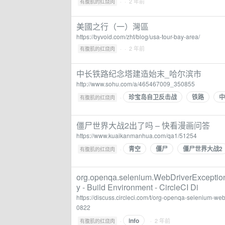
·
· 2 年前
有腹肌的红烧肉
美國之行（一）灣區
https://byvoid.com/zht/blog/usa-tour-bay-area/
·
· 2 年前
有腹肌的红烧肉
中长铁路纪念塔建造始末_哈尔滨市
http://www.sohu.com/a/465467009_350855
珍宝岛自卫反击战
铁路
中
·
有腹肌的红烧肉
僵尸世界大战2出了吗 – 快看漫画问答
https://www.kuaikanmanhua.com/qa1/51254
青空
僵尸
僵尸世界大战2
·
有腹肌的红烧肉
org.openqa.selenium.WebDriverException: 
y - Build Environment - CircleCI Di
https://discuss.circleci.com/t/org-openqa-selenium-we
0822
info
·
· 2 年前
有腹肌的红烧肉