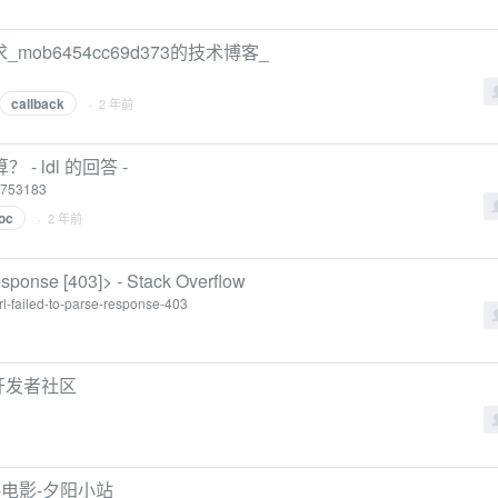
异步请求_mob6454cc69d373的技术博客_
callback
· 2 年前
 ldl 的回答 -
1753183
oc
· 2 年前
esponse [403]> - Stack Overflow
rl-failed-to-parse-response-403
的开发者社区
-电影-夕阳小站