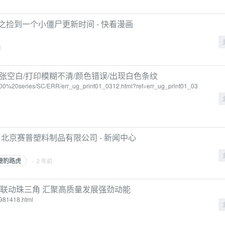
捡到一个小僵尸更新时间 - 快看漫画
前
ries : 纸张空白/打印模糊不清/颜色错误/出现白色条纹
3600%20series/SC/ERR/err_ug_print01_0312.html?ref=err_ug_print01_03
 北京赛普塑料制品有限公司 - 新闻中心
捷豹路虎
· 2 年前
 联动珠三角 汇聚高质量发展强劲动能
3981418.html