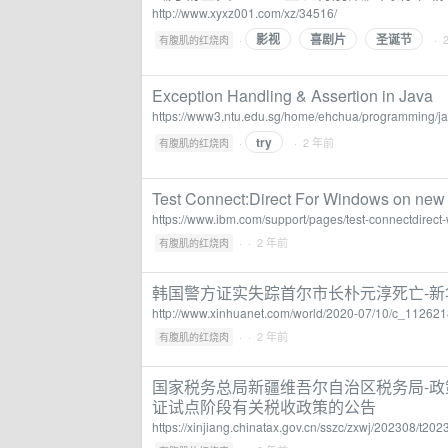
http://www.xyxz001.com/xz/34516/
影视
喜剧片
圣诞节
·
· 
有腹肌的红烧肉
Exception Handling & Assertion in Java
https://www3.ntu.edu.sg/home/ehchua/programming/ja
try
·
· 2 年前
有腹肌的红烧肉
Test Connect:Direct For Windows on new i
https://www.ibm.com/support/pages/test-connectdirect
·
· 2 年前
有腹肌的红烧肉
韩国警方证实失踪首尔市长朴元淳死亡-新
http://www.xinhuanet.com/world/2020-07/10/c_11262
·
· 2 年前
有腹肌的红烧肉
国家税务总局新疆维吾尔自治区税务局-政
证试点阶段有关税收政策的公告
https://xinjiang.chinatax.gov.cn/sszc/zxwj/202308/t2