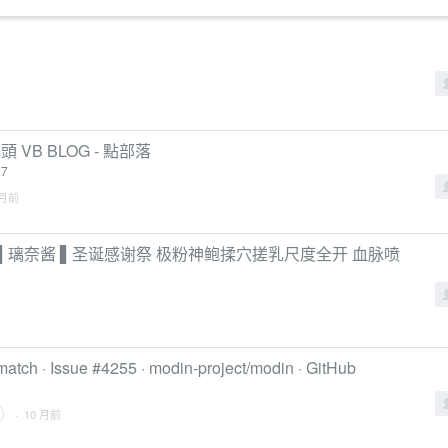
頭 VB BLOG - 點部落
17
 月前
神▌璃奈酱 ▌圣诞感谢祭 极粉神鲍揉穴搓乳尺度全开 血脉喷
atch · Issue #4255 · modin-project/modin · GitHub
· 10 月前