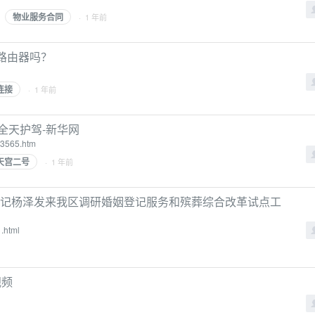
物业服务合同
· 1 年前
6路由器吗？
连接
· 1 年前
全天护驾-新华网
93565.htm
天宫二号
· 1 年前
书记杨泽发来我区调研婚姻登记服务和殡葬综合改革试点工
.html
视频