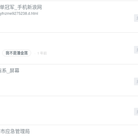
男单冠军_手机新浪网
-imyfnzme9275238.d.html
我不是潘金莲
· 1 年前
坐标系_屏幕
阳市应急管理局