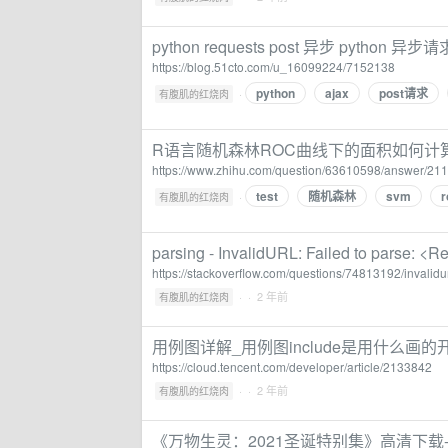
python requests post 异步 python 
https://blog.51cto.com/u_16099224/7152138
python
ajax
post请求
·
有腹肌的红烧肉
R语言随机森林ROC曲线下的面积如何计算？ -
https://www.zhihu.com/question/63610598/answer/21
test
随机森林
svm
r
·
有腹肌的红烧肉
parsing - InvalidURL: Failed to parse: <R
https://stackoverflow.com/questions/74813192/invalidu
·
· 2 年前
有腹肌的红烧肉
用例图详解_用例图include是用什么画
https://cloud.tencent.com/developer/article/2133842
·
· 2 年前
有腹肌的红烧肉
《万物生灵：2021圣诞特别集》高清下载