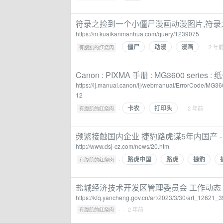
符录之捡到一个小僵尸漫画动漫图片,符录之
https://m.kuaikanmanhua.com/query/1239075
僵尸
动漫
漫画
·
· 2 年
有腹肌的红烧肉
Canon : PIXMA 手册 : MG3600 se
https://ij.manual.canon/ij/webmanual/ErrorCode/MG
12
卡农
打印头
·
· 2 年前
有腹肌的红烧肉
频繁接触国内企业 捷豹路虎谋5年内国产 -
http://www.dsj-cz.com/news/20.htm
路虎中国
路虎
捷豹
·
有腹肌的红烧肉
盐城经济技术开发区管理委员会 工作动态
https://kfq.yancheng.gov.cn/art/2023/3/30/art_12621_
·
· 2 年前
有腹肌的红烧肉