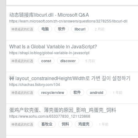
动态链接库libcurl.dll - Microsoft Q&A
https://learn.microsoft.com/zh-cn/answers/questions/3278255/libcurl-dll
电脑
软件
libcurl
·
· 2 月前
神勇威武的红酒
What Is a Global Variable in JavaScript?
https://strapi.io/blog/global-variable-in-javascript
const
discover
·
· 5 月前
神勇威武的红酒
🚧 layout_constrainedHeight/Width로 가변 길이 설정하기
https://chachas.tistory.com/104
recyclerview
软件
android
·
· 1 年前
神勇威武的红酒
蛋鸡产软壳蛋、薄壳蛋的原因_影响_鸡蛋壳_饲料
https://www.sohu.com/a/653377830_121123868
畜牧业
饲料
鸡蛋壳
·
· 1 年前
神勇威武的红酒