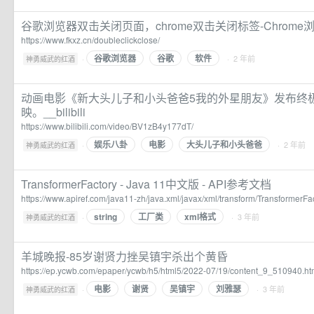
谷歌浏览器双击关闭页面，chrome双击关闭标签-Chrom
https://www.fkxz.cn/doubleclickclose/
谷歌浏览器
谷歌
软件
·
· 2 年前
神勇威武的红酒
动画电影《新大头儿子和小头爸爸5我的外星朋友》发布终
映。__bilibili
https://www.bilibili.com/video/BV1zB4y177dT/
娱乐八卦
电影
大头儿子和小头爸爸
·
· 2 年前
神勇威武的红酒
TransformerFactory - Java 11中文版 - API参考文档
https://www.apiref.com/java11-zh/java.xml/javax/xml/transform/TransformerFac
string
工厂类
xml格式
·
· 3 年前
神勇威武的红酒
羊城晚报-85岁谢贤力挫吴镇宇杀出个黄昏
https://ep.ycwb.com/epaper/ycwb/h5/html5/2022-07/19/content_9_510940.h
电影
谢贤
吴镇宇
刘雅瑟
·
· 3 年前
神勇威武的红酒