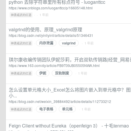
python 去除字符串里所有标点符号 - luoganttcc
https://www.cnblogs.com/luoganttcc/p/16605148.html
·
· 1 年前
神勇威武的红酒
valgrind的使用、原理_valgrind原理
https://blog.csdn.net/yinliyinli/article/details/51346431
内存泄漏
valgrind
·
· 1 年前
神勇威武的红酒
琪尔康收编传销团队伊妮莎莉，开启双轨传销路|经营_网易
https://www.163.com/dy/article/FB9T09JB05505NWA.html
伊妮
双轨制度
·
· 1 年前
神勇威武的红酒
怎么设置单元格大小_Excel怎么将图片嵌入到单元格中？
小...
https://blog.csdn.net/weixin_39884492/article/details/112733212
电子表格
单元格
·
· 1 年前
神勇威武的红酒
Feign Client without Eureka（openfeign 3） - 十毛tenmao