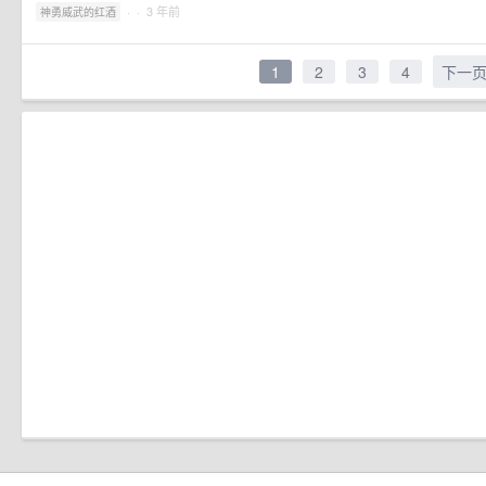
·
· 3 年前
神勇威武的红酒
1
2
3
4
下一