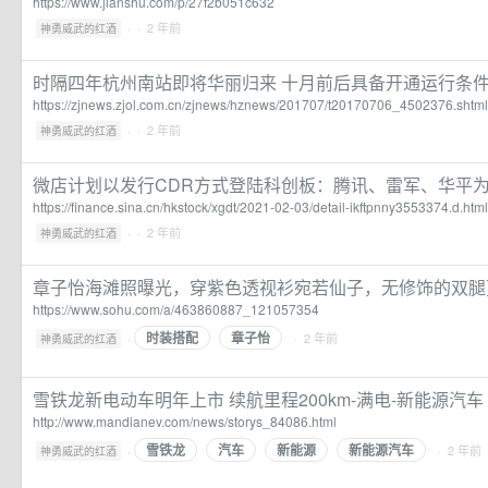
https://www.jianshu.com/p/27f2b051c632
·
· 2 年前
神勇威武的红酒
时隔四年杭州南站即将华丽归来 十月前后具备开通运行条件
https://zjnews.zjol.com.cn/zjnews/hznews/201707/t20170706_4502376.shtml
·
· 2 年前
神勇威武的红酒
微店计划以发行CDR方式登陆科创板：腾讯、雷军、华平为
https://finance.sina.cn/hkstock/xgdt/2021-02-03/detail-ikftpnny3553374.d.html
·
· 2 年前
神勇威武的红酒
章子怡海滩照曝光，穿紫色透视衫宛若仙子，无修饰的双腿
https://www.sohu.com/a/463860887_121057354
时装搭配
章子怡
·
· 2 年前
神勇威武的红酒
雪铁龙新电动车明年上市 续航里程200km-满电-新能源汽车
http://www.mandianev.com/news/storys_84086.html
雪铁龙
汽车
新能源
新能源汽车
·
· 2 年前
神勇威武的红酒