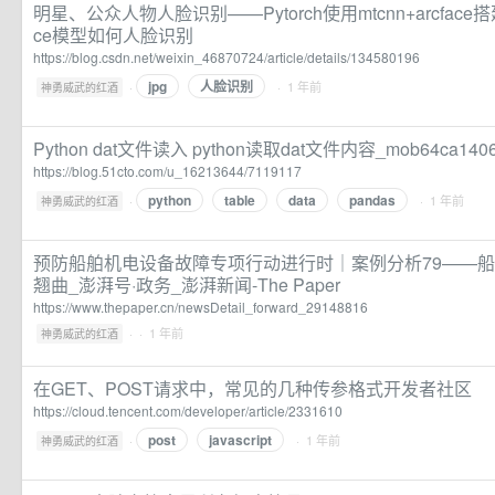
明星、公众人物人脸识别——Pytorch使用mtcnn+arcface
ce模型如何人脸识别
https://blog.csdn.net/weixin_46870724/article/details/134580196
jpg
人脸识别
·
· 1 年前
神勇威武的红酒
Python dat文件读入 python读取dat文件内容_mob64ca1
https://blog.51cto.com/u_16213644/7119117
python
table
data
pandas
·
· 1 年前
神勇威武的红酒
预防船舶机电设备故障专项行动进行时｜案例分析79——
翘曲_澎湃号·政务_澎湃新闻-The Paper
https://www.thepaper.cn/newsDetail_forward_29148816
·
· 1 年前
神勇威武的红酒
在GET、POST请求中，常见的几种传参格式开发者社区
https://cloud.tencent.com/developer/article/2331610
post
javascript
·
· 1 年前
神勇威武的红酒