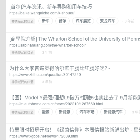
[首尔]汽车资讯、新车导购和用车技巧
https://baike.wangaiche.com/k-shouer/
新车
首尔
汽车展览
双龙汽车
·
· 3 年前
神勇威武的红酒
[商學院介紹] The Wharton School of the University of Penn
https://sabinahuang.com/the-wharton-school/
·
· 3 年前
神勇威武的红酒
为什么大家普遍觉得哈尔滨干肠比红肠好吃? -
https://www.zhihu.com/question/30147240
·
· 3 年前
神勇威武的红酒
【图】Model Y最强/理想L9破万/恒驰5也卖出去了 9月
https://m.autohome.com.cn/news/202210/1267660.html
能源
新能源
汽车市场
新能源汽车
·
· 3 年
神勇威武的红酒
特里限时招募开启！《绿茵信仰》本周情报站新鲜出炉 - 星
https://www.xgbbs.net/news/172639.html