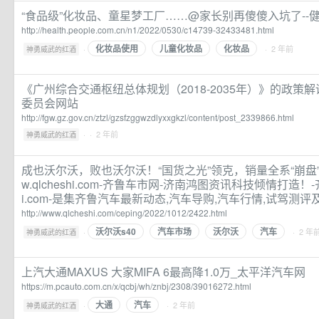
“食品级”化妆品、童星梦工厂……@家长别再傻傻入坑了--健
http://health.people.com.cn/n1/2022/0530/c14739-32433481.html
化妆品使用
儿童化妆品
化妆品
·
· 2 年前
神勇威武的红酒
《广州综合交通枢纽总体规划（2018-2035年）》的政策解
委员会网站
http://fgw.gz.gov.cn/ztzl/gzsfzggwzdlyxxgkzl/content/post_2339866.html
·
· 2 年前
神勇威武的红酒
成也沃尔沃，败也沃尔沃！“国货之光”领克，销量全系“崩盘”！
w.qlcheshi.com-齐鲁车市网-济南鸿图资讯科技倾情打造！-齐鲁
i.com-是集齐鲁汽车最新动态,汽车导购,汽车行情,试驾测
http://www.qlcheshi.com/ceping/2022/1012/2422.html
沃尔沃s40
汽车市场
沃尔沃
汽车
·
· 2 年
神勇威武的红酒
上汽大通MAXUS 大家MIFA 6最高降1.0万_太平洋汽车网
https://m.pcauto.com.cn/x/qcbj/wh/znbj/2308/39016272.html
大通
汽车
·
· 2 年前
神勇威武的红酒