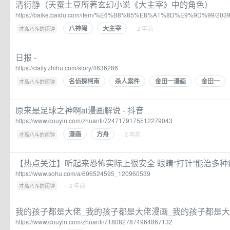
清衍静（天蚕土豆所著玄幻小说《大主宰》中的角色）
https://baike.baidu.com/item/%E6%B8%85%E8%A1%8D%E9%9D%99/203
八神阉
大主宰
·
· 2 年前
才高八斗的闹钟
日报 -
https://daily.zhihu.com/story/4636286
名侦探柯南
杀人案件
金田一漫画
金田一
·
才高八斗的闹钟
原来是足球之神啊ai漫画解说 - 抖音
https://www.douyin.com/zhuanti/7247179175512279043
漫画
方舟
·
· 2 年前
才高八斗的闹钟
【热点关注】听起来恐怖实际上很安全 眼睛“打针”能治多种
https://www.sohu.com/a/696524595_120960539
·
· 2 年前
才高八斗的闹钟
我的孩子都是大佬_我的孩子都是大佬漫画_我的孩子都是大佬漫
https://www.douyin.com/zhuanti/7180827874964867132