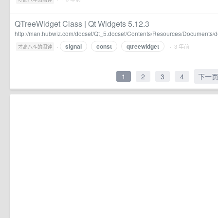
QTreeWidget Class | Qt Widgets 5.12.3
http://man.hubwiz.com/docset/Qt_5.docset/Contents/Resources/Documents/doc
signal
const
qtreewidget
·
· 3 年前
才高八斗的闹钟
1
2
3
4
下一