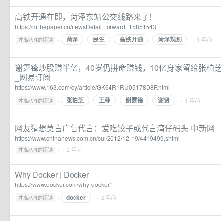
高铁开通在即，菏泽东站公交线路来了！
https://m.thepaper.cn/newsDetail_forward_15851543
菏泽
民生
高铁开通
菏泽规划
·
· 1 年前
才高八斗的闹钟
谢霆锋炒股赚半亿，40岁仍拼命赚钱，10亿身家留给张柏芝儿
_网易订阅
https://www.163.com/dy/article/GK64R1RU05178D8P.html
张柏芝
王菲
谢霆锋
谢贤
·
· 1 年前
才高八斗的闹钟
网友猜想莫言广告代言：爱吃饺子或代言湾仔码头-中新网
https://www.chinanews.com.cn/cul/2012/12-19/4419499.shtml
·
· 2 年前
才高八斗的闹钟
Why Docker | Docker
https://www.docker.com/why-docker/
docker
·
· 2 年前
才高八斗的闹钟