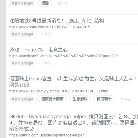
漫画
·
· 2 年前
才高八斗的闹钟
沈阳地铁3号线最新消息！_施工_车站_结构
https://www.sohu.com/a/713851643_121443915
·
· 2 年前
才高八斗的闹钟
游戏 – Page 73 – 电竞之心
https://kanyikan99.com/tag/%E6%B8%B8%E6%88%8F/page/73/
·
· 2 年前
才高八斗的闹钟
假面骑士Geats官宣，以“生存游戏”为主，又是骑士大乱斗？|假
网易订阅
https://www.163.com/dy/article/HCS8UO0G0515VPCC.html
假面骑士腰带
生存游戏
假面骑士
·
· 2 年前
才高八斗的闹钟
GitHub - Byaidu/copymanga-helper: 拷贝漫画去广
⬇️、并排布局📖、图片高度自适应↕️、辅助翻页↔️、页码显
暗夜模式🌙
https://github.com/Byaidu/copymanga-helper