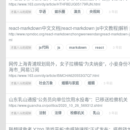
https://www.163.com/dy/article/HTHF8EUG05179RJN.html
华语
娱乐圈
演员
央视网
·
· 3 年前
才高八斗的闹钟
react-markdown中文文档|react-markdown js中文教程|解
http://www.npmdoc.org/react-markdownzhongwenwendangreact-markdown-js
ml
js代码
js
markdown
react
·
· 3 年前
才高八斗的闹钟
网传上海青浦规划局外，女子拉横幅“为夫纳妾”，小妾身份不
海市_网易订阅
https://www.163.com/dy/article/I5MCHA620553G7Q7.html
社会万象
婚姻与家庭
婚姻
·
· 3 年前
才高八斗的闹钟
山东乳山通报“公务员向单位饮用水投毒”：已移送检察机关
https://www.guancha.cn/politics/2020_10_26_569312.shtml
法制
法律
检察机关
乳山
·
· 3 年前
才高八斗的闹钟
联想拯救者 Y700 游戏平板“电感玻璃版”正式发布：搭载骁