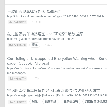
王岐山会见菲律宾外长卡耶塔诺
http://fukuoka.china-consulate.gov.cn/ggxw/201803/t20180323_5576299.htm
·
· 12 月前
才高八斗的闹钟
蒙扎国家赛车场赛道图 - 51GT3赛车场数据库
https://51gt3.com/track/autodromo-nazionale-monza
赛车
·
· 1 年前
才高八斗的闹钟
Conflicting-or-Unsupported-Encryption Warning when Sen
sage - Outlook | Microsof
https://learn.microsoft.com/en-us/outlook/troubleshoot/security/outlook-war
me-messages
·
· 1 年前
才高八斗的闹钟
牢记职责使命高质量办好人民群众来信-信访业务大讲堂
https://www.gjxfj.gov.cn/gjxfj/hdjl/xfywdjt/webinfo/2019/07/156532040071968
时政
信访系统
国家信访局
河南省信访信息
·
才高八斗的闹钟