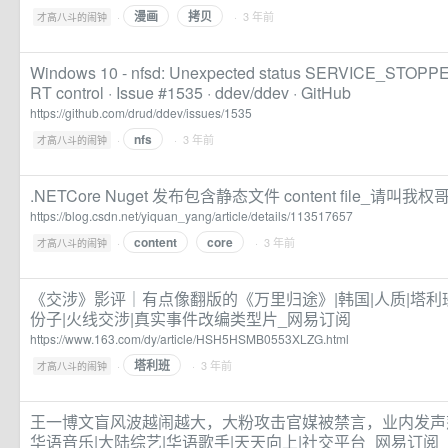
漫画
拷贝
·
· 3 年前
才高八斗的闹钟
Windows 10 - nfsd: Unexpected status SERVICE_STOPPED
RT control · Issue #1535 · ddev/ddev · GitHub
https://github.com/drud/ddev/issues/1535
nfs
·
· 3 年前
才高八斗的闹钟
.NETCore Nuget 发布包含静态文件 content file_请叫我
https://blog.csdn.net/yiquan_yang/article/details/113517657
content
core
·
· 3 年前
才高八斗的闹钟
《交涉》影评｜有点像翻版的《万里归途》|韩国|人质|塔利班
份子|火线交涉|真实事件改编类型片_网易订阅
https://www.163.com/dy/article/HSH5HSMB0553XLZG.html
塔利班
·
· 3 年前
才高八斗的闹钟
王一博文盲风波越闹越大，大粉攻击官媒被禁言，业内发声怒
华语音乐|大陆综艺|华语歌手|天天向上|社交平台_网易订阅