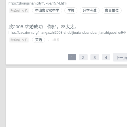
https://zhongshan.city/ruxue/1574.html
中山市实验中学
学校
升学考试
市直单位
·
·
刚毅的打火机
致2008-求婚成功！你好，林太太。
https://baozimh.org/manga/zhi2008-zhubijiuqianduanduanjianzhiguosite/94/
英语
·
· 3 年前
刚毅的打火机
1
2
3
4
下一