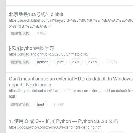
北京地铁13a号线/-_bilibili
https://search.bilibili.com/all?keyword=%E5%8C%97%E4%BA%AC%E
5%8F%B7%E7%BA%BF/
·
· 9 月前
刚毅的打火机
[挖坑]python画图学习
https://cndaqiang.github.io/2020/03/04/matplotlib/
python
plot
axis
axes
·
· 10 月前
刚毅的打火机
Can't mount or use an external HDD as datadir in Windows d
upport - Nextcloud c
https://help.nextcloud.com/t/cant-mount-or-use-an-external-hdd-as-datadir-i
9351
host
·
· 11 月前
刚毅的打火机
1. 使用 C 或 C++ 扩展 Python — Python 3.8.20 文档
https://docs.python.org/zh-cn/3.8/extending/extending.html