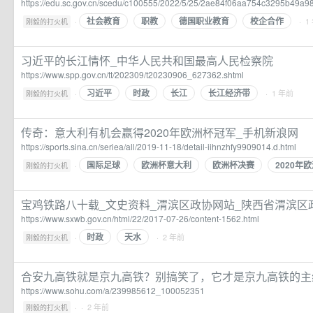
https://edu.sc.gov.cn/scedu/c100555/2022/5/25/2ae84f06aa754c3295b49a9
社会教育
职教
德国职业教育
校企合作
·
· 1
刚毅的打火机
习近平的长江情怀_中华人民共和国最高人民检察院
https://www.spp.gov.cn/tt/202309/t20230906_627362.shtml
习近平
时政
长江
长江经济带
·
· 1 年前
刚毅的打火机
传奇：意大利有机会赢得2020年欧洲杯冠军_手机新浪网
https://sports.sina.cn/seriea/all/2019-11-18/detail-iihnzhfy9909014.d.html
国际足球
欧洲杯意大利
欧洲杯决赛
2020年
·
刚毅的打火机
宝鸡铁路八十载_文史资料_渭滨区政协网站_陕西省渭滨区
https://www.sxwb.gov.cn/html/22/2017-07-26/content-1562.html
时政
天水
·
· 2 年前
刚毅的打火机
合安九高铁就是京九高铁？别搞笑了，它才是京九高铁的主
https://www.sohu.com/a/239985612_100052351
·
· 2 年前
刚毅的打火机