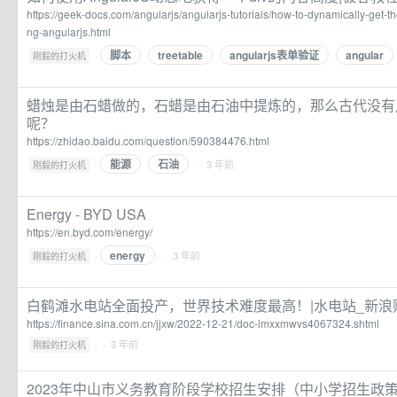
https://geek-docs.com/angularjs/angularjs-tutorials/how-to-dynamically-get-th
ng-angularjs.html
脚本
treetable
angularjs表单验证
angular
·
刚毅的打火机
蜡烛是由石蜡做的，石蜡是由石油中提炼的，那么古代没有
呢？
https://zhidao.baidu.com/question/590384476.html
能源
石油
·
· 3 年前
刚毅的打火机
Energy - BYD USA
https://en.byd.com/energy/
energy
·
· 3 年前
刚毅的打火机
白鹤滩水电站全面投产，世界技术难度最高！|水电站_新浪
https://finance.sina.com.cn/jjxw/2022-12-21/doc-imxxmwvs4067324.shtml
·
· 3 年前
刚毅的打火机
2023年中山市义务教育阶段学校招生安排（中小学招生政策）