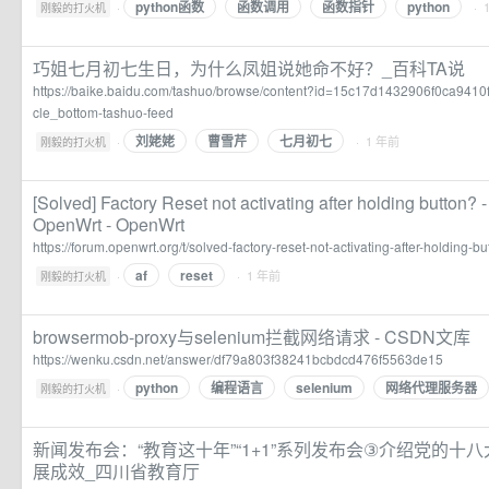
python函数
函数调用
函数指针
python
·
· 
刚毅的打火机
巧姐七月初七生日，为什么凤姐说她命不好？_百科TA说
https://baike.baidu.com/tashuo/browse/content?id=15c17d1432906f0ca9410
cle_bottom-tashuo-feed
刘姥姥
曹雪芹
七月初七
·
· 1 年前
刚毅的打火机
[Solved] Factory Reset not activating after holding button? -
OpenWrt - OpenWrt
https://forum.openwrt.org/t/solved-factory-reset-not-activating-after-holding-b
af
reset
·
· 1 年前
刚毅的打火机
browsermob-proxy与selenium拦截网络请求 - CSDN文库
https://wenku.csdn.net/answer/df79a803f38241bcbdcd476f5563de15
python
编程语言
selenium
网络代理服务器
·
刚毅的打火机
新闻发布会：“教育这十年”“1+1”系列发布会③介绍党的十
展成效_四川省教育厅