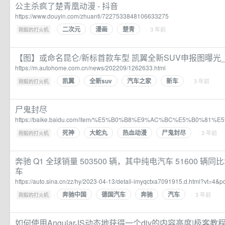
公主杀疯了楚青凰动漫 - 抖音
https://www.douyin.com/zhuanti/7227533848106633275
二次元
漫画
楚青
·
· 3 年前
刚毅的打火机
【图】或命名昆仑/新标首款车型 凯翼全新SUV申报图曝光
https://m.autohome.com.cn/news/202209/1262633.html
凯翼
全新suv
汽车之家
新车
·
· 3 年前
刚毅的打火机
尸鬼封尽
https://baike.baidu.com/item/%E5%B0%B8%E9%AC%BC%E5%B0%81%E
死神
大蛇丸
热血动漫
尸鬼封尽
·
· 3 年前
刚毅的打火机
奔驰 Q1 全球销量 503500 辆，其中纯电汽车 51600 辆同
车
https://auto.sina.cn/zz/hy/2023-04-13/detail-imyqctxa7091915.d.html?vt=4&
奔驰中国
德国汽车
奔驰
汽车
·
· 3 年前
刚毅的打火机
如何使用AngularJS动态地获得一个div的内容高度|极客教