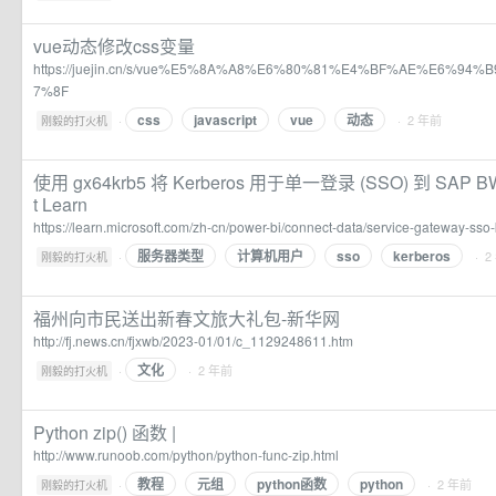
vue动态修改css变量
https://juejin.cn/s/vue%E5%8A%A8%E6%80%81%E4%BF%AE%E6%94
7%8F
css
javascript
vue
动态
·
· 2 年前
刚毅的打火机
使用 gx64krb5 将 Kerberos 用于单一登录 (SSO) 到 SAP BW - 
t Learn
https://learn.microsoft.com/zh-cn/power-bi/connect-data/service-gateway-ss
服务器类型
计算机用户
sso
kerberos
·
· 2
刚毅的打火机
福州向市民送出新春文旅大礼包-新华网
http://fj.news.cn/fjxwb/2023-01/01/c_1129248611.htm
文化
·
· 2 年前
刚毅的打火机
Python zip() 函数 |
http://www.runoob.com/python/python-func-zip.html
教程
元组
python函数
python
·
· 2 年前
刚毅的打火机