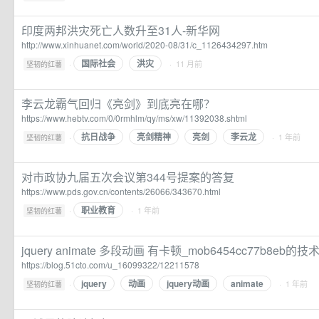
印度两邦洪灾死亡人数升至31人-新华网
http://www.xinhuanet.com/world/2020-08/31/c_1126434297.htm
国际社会
洪灾
·
· 11 月前
坚韧的红薯
李云龙霸气回归《亮剑》到底亮在哪？
https://www.hebtv.com/0/0rmhlm/qy/ms/xw/11392038.shtml
抗日战争
亮剑精神
亮剑
李云龙
·
· 1 年前
坚韧的红薯
对市政协九届五次会议第344号提案的答复
https://www.pds.gov.cn/contents/26066/343670.html
职业教育
·
· 1 年前
坚韧的红薯
jquery animate 多段动画 有卡顿_mob6454cc77b8eb的
https://blog.51cto.com/u_16099322/12211578
jquery
动画
jquery动画
animate
·
· 1 年前
坚韧的红薯