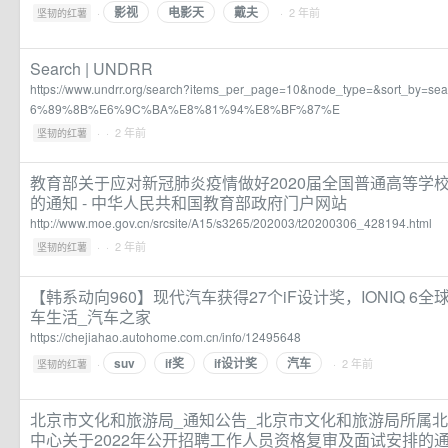
影视
电影天
戴夫
·
· 2 年前
坚韧的红薯
Search | UNDRR
https://www.undrr.org/search?items_per_page=10&node_type=&sort_by=se
6%89%8B%E6%9C%BA%E8%81%94%E8%BF%87%E
·
· 2 年前
坚韧的红薯
教育部关于应对新冠肺炎疫情做好2020届全国普通高等学
的通知 - 中华人民共和国教育部政府门户网站
http://www.moe.gov.cn/srcsite/A15/s3265/202003/t20200306_428194.html
·
· 2 年前
坚韧的红薯
【韩系动向960】现代汽车获得27个iF设计奖，IONIQ 6
车生活_汽车之家
https://chejiahao.autohome.com.cn/info/12495648
suv
if奖
if设计奖
汽车
·
· 2 年前
坚韧的红薯
北京市文化和旅游局_通知公告_北京市文化和旅游局所属
中心关于2022年公开招聘工作人员资格复审及面试安排的