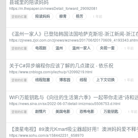
县城里的陪读妈妈
https://m.thepaper.cn/newsDetail_forward_29092081
陪读妈妈
柳青
杨芳
·
· 1 年前
坚韧的红薯
《温州一家人》已登陆韩国法国哈萨克斯坦-浙江新闻-浙江
https://zjnews.zjol.com.cn/zjnews/wznews/201706/t20170609_4193343.shtm
电视剧
温州
温州一家人
央视一套
·
· 1 年前
坚韧的红薯
关于C#异步编程你应该了解的几点建议 - 依乐祝
https://www.cnblogs.com/yilezhu/p/12099219.html
线程阻塞
博客园
线程
上下文切换
·
· 1 年前
坚韧的红薯
WiFi万能钥匙与《向往的生活第六季》一起带你走进“诗和远
https://news.sina.cn/sx/2022-06-07/detail-imizmscu5506753.d.html
剧情片
美国电影
恐怖电影
万能钥匙
·
· 1 年前
坚韧的红薯
【澳星电视】89澳元Kmart吸尘器超好用！澳洲妈妈爱不释
https://www.sohu.com/a/158442231_658970