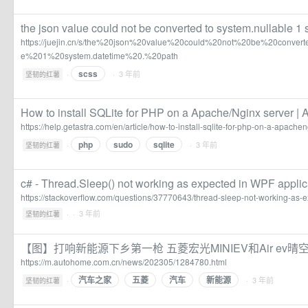
the json value could not be converted to system.nullable 1 
https://juejin.cn/s/the%20json%20value%20could%20not%20be%20convert
e%201%20system.datetime%20.%20path
scss
·
· 3 年前
坚韧的红薯
How to install SQLite for PHP on a Apache/Nginx server | A
https://help.getastra.com/en/article/how-to-install-sqlite-for-php-on-a-apach
php
sudo
sqlite
·
· 3 年前
坚韧的红薯
c# - Thread.Sleep() not working as expected in WPF applic
https://stackoverflow.com/questions/37770643/thread-sleep-not-working-as-e
·
· 3 年前
坚韧的红薯
【图】打响新能源下乡第一枪 五菱宏光MINIEV和Air ev
https://m.autohome.com.cn/news/202305/1284780.html
汽车之家
五菱
汽车
新能源
·
· 3 年前
坚韧的红薯