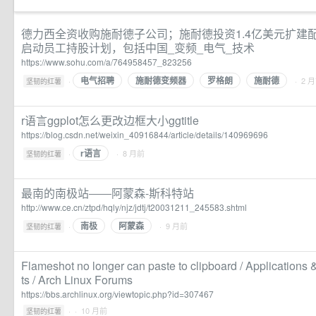
德力西全资收购施耐德子公司；施耐德投资1.4亿美元扩建
启动员工持股计划，包括中国_变频_电气_技术
https://www.sohu.com/a/764958457_823256
电气招聘
施耐德变频器
罗格朗
施耐德
·
· 2 
坚韧的红薯
r语言ggplot怎么更改边框大小ggtitle
https://blog.csdn.net/weixin_40916844/article/details/140969696
r语言
·
· 8 月前
坚韧的红薯
最南的南极站――阿蒙森-斯科特站
http://www.ce.cn/ztpd/hqly/njz/jdtj/t20031211_245583.shtml
南极
阿蒙森
·
· 9 月前
坚韧的红薯
Flameshot no longer can paste to clipboard / Application
ts / Arch Linux Forums
https://bbs.archlinux.org/viewtopic.php?id=307467
·
· 10 月前
坚韧的红薯