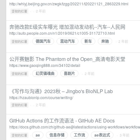
http://whlyj.beijing.gov.cn/zwgk/tzgg/202211/t20221121_2863229.html
·
· 2 年前
坚韧的红薯
奔驰改款E级实车曝光 增加混动发动机--汽车--人民网
http://auto.people.com.cn/n1/2019/0621/c1005-31172710.html
德国汽车
混动汽车
新车
奔驰
·
· 2 年前
坚韧的红薯
公开赛魅影 The Phantom of the Open_高清电影天堂
https://www.gaoqing888.com/34102/detail
幻灵镇魂曲
喜剧片
·
· 2 年前
坚韧的红薯
《写作与沟通》2023秋 – Jingbo's BioNLP Lab
https://hzaubionlp.com/course/writing/
·
· 2 年前
坚韧的红薯
GitHub Actions 的工作流语法 - GitHub AE Docs
https://docs.github.com/zh/github-ae@latest/actions/using-workflows/workflow
ae
信息存储
工作流
ae表达式
·
· 3 年前
坚韧的红薯