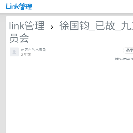
link管理
徐国钧_已故_
›
员会
想表白的水煮鱼
药
2 年前
http://www.