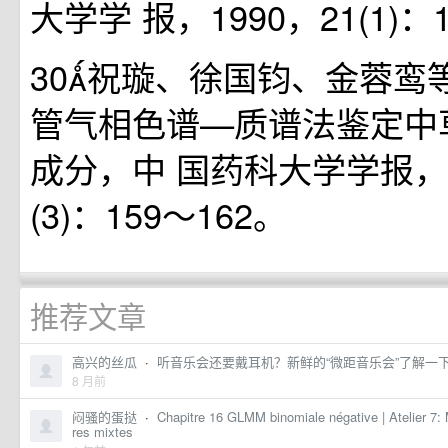
大学学 报，1990，21(1)：
30祝璇、徐国钧、金蓉鸾
管气相色谱—质谱法鉴定中
成分，中 国药科大学学报，1
(3)：159～162。
推荐文章
高兴的丝瓜
·
听音乐会还要戴耳机？新鲜的“微距音乐会”了解一
8 月前
闷骚的蛋挞
·
Chapitre 16 GLMM binomiale négative | Atelier 7: M
res mixtes