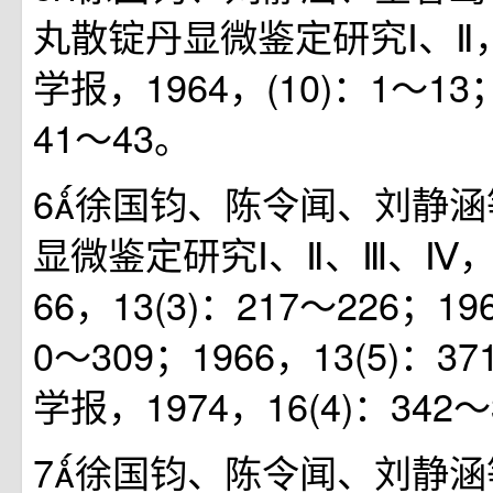
丸散锭丹显微鉴定研究Ⅰ、Ⅱ
学报，1964，(10)：1～13；
41～43。
6徐国钧、陈令闻、刘静
显微鉴定研究Ⅰ、Ⅱ、Ⅲ、Ⅳ
66，13(3)：217～226；19
0～309；1966，13(5)：3
学报，1974，16(4)：342～
7徐国钧、陈令闻、刘静