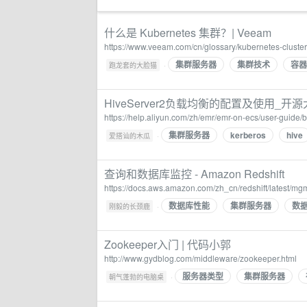
什么是 Kubernetes 集群？| Veeam
https://www.veeam.com/cn/glossary/kubernetes-cluster
集群服务器
集群技术
容器
·
跑龙套的大脸猫
HiveServer2负载均衡的配置及使用_开源
https://help.aliyun.com/zh/emr/emr-on-ecs/user-guide/
集群服务器
kerberos
hive
·
爱搭讪的木瓜
查询和数据库监控 - Amazon Redshift
https://docs.aws.amazon.com/zh_cn/redshift/latest/mg
数据库性能
集群服务器
数
·
刚毅的长颈鹿
Zookeeper入门 | 代码小郭
http://www.gydblog.com/middleware/zookeeper.html
服务器类型
集群服务器
·
朝气蓬勃的电脑桌