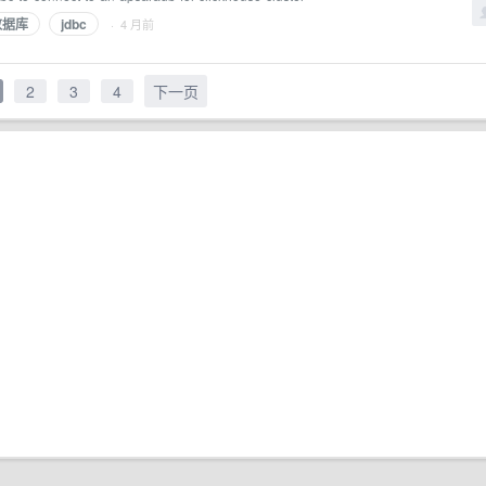
数据库
jdbc
· 4 月前
2
3
4
下一页