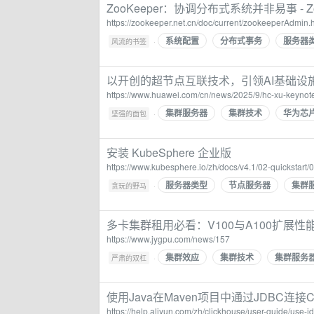
ZooKeeper：协调分布式系统并非易事 - Z
https://zookeeper.net.cn/doc/current/zookeeperAdmin.
系统配置
分布式事务
服务器
·
风流的书签
以开创的超节点互联技术，引领AI基础设施
https://www.huawei.com/cn/news/2025/9/hc-xu-keynot
集群服务器
集群技术
华为芯
·
坚强的面包
安装 KubeSphere 企业版
https://www.kubesphere.io/zh/docs/v4.1/02-quickstart/01
服务器类型
节点服务器
集群
·
贪玩的野马
多卡集群租用必看：V100与A100扩展性能
https://www.jygpu.com/news/157
集群效应
集群技术
集群服务
·
严肃的双杠
使用Java在Maven项目中通过JDBC连接Clic
https://help.aliyun.com/zh/clickhouse/user-guide/use-j