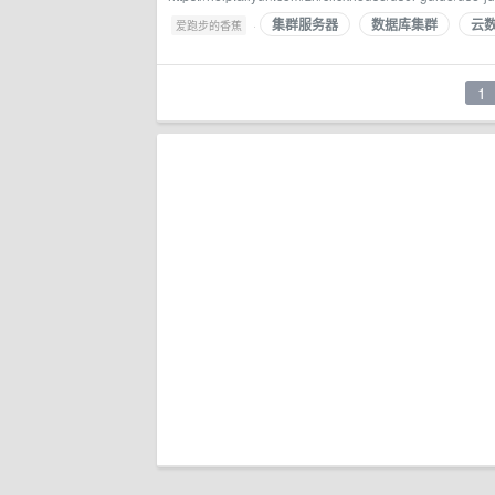
集群服务器
数据库集群
云
·
爱跑步的香蕉
1