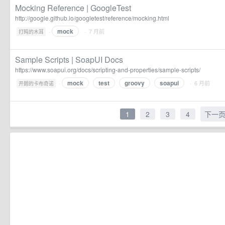
Mocking Reference | GoogleTest
http://google.github.io/googletest/reference/mocking.html
mock
·
· 7 月前
打盹的木耳
Sample Scripts | SoapUI Docs
https://www.soapui.org/docs/scripting-and-properties/sample-scripts/
mock
test
groovy
soapui
·
· 6 月前
开朗的卡布奇诺
1
2
3
4
下一