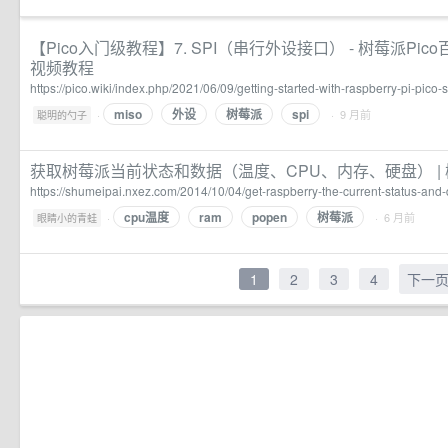
【Pico入门级教程】7. SPI（串行外设接口） - 树莓派Pico百科 Ra
视频教程
https://pico.wiki/index.php/2021/06/09/getting-started-with-raspberry-pi-pico-s
miso
外设
树莓派
spi
·
· 9 月前
聪明的勺子
获取树莓派当前状态和数据（温度、CPU、内存、硬盘） |
https://shumeipai.nxez.com/2014/10/04/get-raspberry-the-current-status-and-
cpu温度
ram
popen
树莓派
·
· 6 月前
眼睛小的青蛙
1
2
3
4
下一