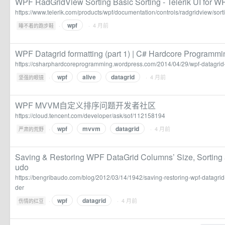
WPF RadGridView Sorting Basic Sorting - Telerik UI for W
https://www.telerik.com/products/wpf/documentation/controls/radgridview/sort
wpf
·
· 4 月前
睡不着的跑步鞋
WPF Datagrid formatting (part 1) | C# Hardcore Programmi
https://csharphardcoreprogramming.wordpress.com/2014/04/29/wpf-datagrid-f
wpf
alive
datagrid
·
· 4 月前
坚强的眼镜
WPF MVVM自定义排序问题开发者社区
https://cloud.tencent.com/developer/ask/sof/112158194
wpf
mvvm
datagrid
·
· 4 月前
严肃的荒野
Saving & Restoring WPF DataGrid Columns’ Size, Sorting 
udo
https://bengribaudo.com/blog/2012/03/14/1942/saving-restoring-wpf-datagrid
der
wpf
datagrid
·
· 4 月前
伤情的红豆