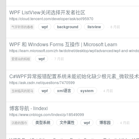
WPF ListView关闭选择开发者社区
https://cloud.tencent.com/developer/ask/sof/95970
wpf
background
listview
·
· 8 月前
气宇轩昂的春卷
WPF 和 Windows Forms 互操作 | Microsoft Learn
https://learn.microsoft.com/zh-tw/dotnet/desktop/wpf/advanced/wpf-and-wind
wpf
·
· 7 月前
爱搭讪的蚂蚁
C#WPF异常报错配置系统未能初始化缺少根元素_微软技术-
https://ask.csdn.net/questions/7470599
wpf
xml语言
system
·
· 4 月前
玉树临风的斑马
博客导航 - lindexi
https://www.cnblogs.com/lindexi/p/18549099
类型系统
文件属性
wpf
博客园
·
· 4 月前
沉稳的围巾