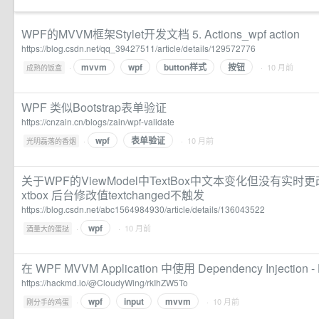
WPF的MVVM框架Stylet开发文档 5. Actions_wpf action
https://blog.csdn.net/qq_39427511/article/details/129572776
mvvm
wpf
button样式
按钮
·
· 10 月前
成熟的饭盒
WPF 类似Bootstrap表单验证
https://cnzain.cn/blogs/zain/wpf-validate
wpf
表单验证
·
· 10 月前
光明磊落的香烟
关于WPF的ViewModel中TextBox中文本变化但没有实时更改Bi
xtbox 后台修改值textchanged不触发
https://blog.csdn.net/abc1564984930/article/details/136043522
wpf
·
· 10 月前
酒量大的蛋挞
在 WPF MVVM Application 中使用 Dependency Injection 
https://hackmd.io/@CloudyWing/rkIhZW5To
wpf
input
mvvm
·
· 10 月前
刚分手的鸡蛋