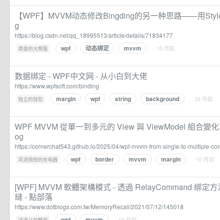
【WPF】MVVM动态修改Bingding的另一种思路——用Style样式_w
g
https://blog.csdn.net/qq_18995513/article/details/71834177
wpf
动态绑定
mvvm
·
· 10 月前
英俊的大熊猫
数据绑定 - WPF中文网 - 从小白到大佬
https://www.wpfsoft.com/binding
margin
wpf
string
background
·
· 10 月前
独立的钱包
WPF MVVM 從單一到多元的 View 與 ViewModel 組合變化 - Co
og
https://cornerchat543.github.io/2025/04/wpf-mvvm-from-single-to-multiple-co
wpf
border
mvvm
margin
·
· 10 月前
风流倜傥的充电器
[WPF] MVVM 軟體架構模式 - 透過 RelayCommand 綁定方
縫 - 點部落
https://www.dotblogs.com.tw/MemoryRecall/2021/07/12/145018
wpf
mvvm
·
· 10 月前