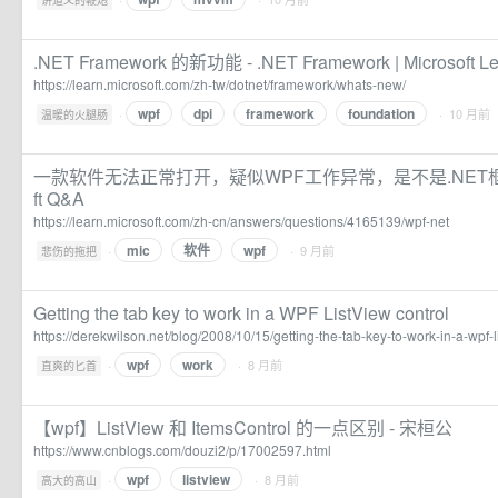
讲道义的鞭炮
.NET Framework 的新功能 - .NET Framework | Microsoft Le
https://learn.microsoft.com/zh-tw/dotnet/framework/whats-new/
wpf
dpi
framework
foundation
·
· 10 月前
温暖的火腿肠
一款软件无法正常打开，疑似WPF工作异常，是不是.NET框架的问
ft Q&A
https://learn.microsoft.com/zh-cn/answers/questions/4165139/wpf-net
mic
软件
wpf
·
· 9 月前
悲伤的拖把
Getting the tab key to work in a WPF ListView control
https://derekwilson.net/blog/2008/10/15/getting-the-tab-key-to-work-in-a-wpf-l
wpf
work
·
· 8 月前
直爽的匕首
【wpf】ListView 和 ItemsControl 的一点区别 - 宋桓公
https://www.cnblogs.com/douzi2/p/17002597.html
wpf
listview
·
· 8 月前
高大的高山