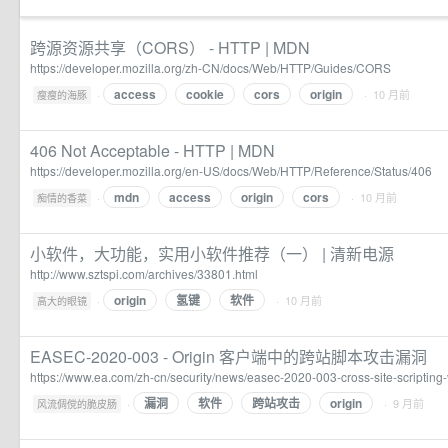
跨源资源共享（CORS） - HTTP | MDN
https://developer.mozilla.org/zh-CN/docs/Web/HTTP/Guides/CORS
access
cookie
cors
origin
·
· 10 月前
瘦瘦的海豚
406 Not Acceptable - HTTP | MDN
https://developer.mozilla.org/en-US/docs/Web/HTTP/Reference/Status/406
mdn
access
origin
cors
·
· 10 月前
痴情的香菜
小软件，大功能，实用小软件推荐（一） | 清新电源
http://www.sztspi.com/archives/33801.html
origin
氢键
软件
·
· 10 月前
高大的眼镜
EASEC-2020-003 - Origin 客户端中的跨站脚本攻击漏洞
https://www.ea.com/zh-cn/security/news/easec-2020-003-cross-site-scripting-vu
漏洞
软件
跨站攻击
origin
·
· 9 月前
风流倜傥的脆皮肠