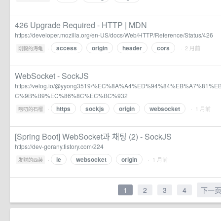
426 Upgrade Required - HTTP | MDN
https://developer.mozilla.org/en-US/docs/Web/HTTP/Reference/Status/426
access
origin
header
cors
·
· 2 月前
刚毅的海龟
WebSocket - SockJS
https://velog.io/@yyong3519/%EC%8A%A4%ED%94%84%EB%A7%81
C%9B%B9%EC%86%8C%EC%BC%932
https
sockjs
origin
websocket
·
· 1 月前
唠叨的石榴
[Spring Boot] WebSocket과 채팅 (2) - SockJS
https://dev-gorany.tistory.com/224
ie
websocket
origin
·
· 1 月前
发财的西装
1
2
3
4
下一