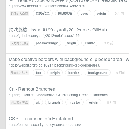
https://www.freebuf.com/articles/web/374992.html
网络安全
同源策略
cors
origin
·
· 9 月前
销魂的大白菜
跨域总结 · Issue #199 · yaofly2012/note · GitHub
https://github.com/yaofly2012/note/issues/199
postmessage
origin
iframe
·
· 9 月前
大方的长颈鹿
Make creative borders with background-clip border-area | 
https://webkit.org/blog/16214/background-clip-border-area/
box
origin
border
background
·
· 9 月前
纯真的冲锋衣
Git - Remote Branches
https://git-scm.com/book/en/v2/Git-Branching-Remote-Branches
git
branch
master
origin
·
· 8 月前
刚失恋的黄瓜
CSP ⟶ connect-src Explained
https://content-security-policy.com/connect-src/