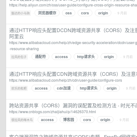
https://help.aliyun.com/zh/oss/user-guide/configure-cross-origin-resource-sha
浏览器缓存
oss
cors
origin
·
· 9 月前
豁达的小马驹
通过HTTP响应头配置DCDN跨域资源共享（CORS）及注意事
阿里云
https://www.alibabacloud.com/help/zh/edge-security-acceleration/dcdn/user-
-resource-sharing
通配符
access
http请求头
origin
·
· 9 月前
拉风的包子
通过HTTP响应头配置CDN跨域资源共享（CORS）及注意事项 
https://www.alibabacloud.com/help/zh/cdn/user-guide/configure-cors
access
cdn加速
http请求头
origin
·
· 9 月前
欢乐的枇杷
跨站资源共享（CORS）漏洞的误配置及检测方法 - 时光不
https://www.cnblogs.com/zhaijiahui/p/14626370.html
access
博客园
cors
origin
·
· 9 月前
很拉风的啄木鸟
客户端漏洞篇之跨域资源共享(CORS)专题 - FreeBuf网络