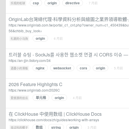
csp
origin
directive
·
· 7 月前
乐观的松球
OriginLab台灣總代理-科學資料分析與繪圖之業界領導軟體
https://www.originlab.com.tw/portal_c1_cnt.php?owner_num=c1_450439&b
56&chbib_buy_look=
origin
·
· 6 月前
礼貌的小马驹
트러블 슈팅 - SockJs를 사용한 웹소켓 연결 시 CORS 이슈 — A
https://an-jjin.tistory.com/34
nginx
websocket
cors
origin
·
· 5 月前
酒量小的滑板
2026 Feature Highlights C
https://www.originlab.com/2026C
单元格
origin
·
· 4 月前
爱旅游的丝瓜
在 ClickHouse 中使用数组 | ClickHouse Docs
https://clickhouse.com/docs/zh/guides/working-with-arrays
数组
string
origin
·
· 3 月前
挂过科的椰子