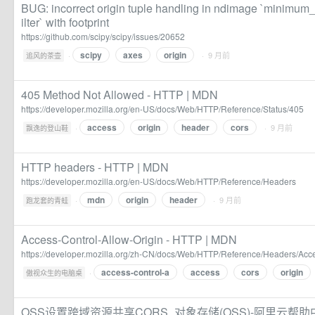
BUG: incorrect origin tuple handling in ndimage `minimum_
ilter` with footprint
https://github.com/scipy/scipy/issues/20652
scipy
axes
origin
·
· 9 月前
追风的茶壶
405 Method Not Allowed - HTTP | MDN
https://developer.mozilla.org/en-US/docs/Web/HTTP/Reference/Status/405
access
origin
header
cors
·
· 9 月前
飘逸的登山鞋
HTTP headers - HTTP | MDN
https://developer.mozilla.org/en-US/docs/Web/HTTP/Reference/Headers
mdn
origin
header
·
· 9 月前
跑龙套的青蛙
Access-Control-Allow-Origin - HTTP | MDN
https://developer.mozilla.org/zh-CN/docs/Web/HTTP/Reference/Headers/Acce
access-control-a
access
cors
origin
·
傲视众生的电脑桌
OSS设置跨域资源共享CORS_对象存储(OSS)-阿里云帮助