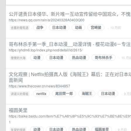
公开谴责日本侵华、新片唯一互动宣传留给中国观众，不愧
https://news.qq.com/rain/a/20240328A0403Q00
战争
日本动漫
动画
宫崎骏
·
· 10 月前
含蓄的葡萄酒
哥布林杀手第一季_日本动漫__动漫详情 - 樱花动漫6－专
https://yhdm6.top/index.php/vod/detail/id/2615/
动漫
日本动漫
热血动漫
哥布林杀手
·
· 10 月
傻傻的大海
文化观察 | Netflix拍摄真人版《海贼王》幕后：正在对日本动
面新闻
https://www.thecover.cn/news/8344857
netflix
尾田荣一郎
海贼王
日本动漫
·
· 9 月
讲道义的青蛙
福圆美里
https://baike.baidu.com/item/%E7%A6%8F%E5%9C%93%E7%BE%8E%E9
1
动漫
日本动漫
热血动漫
福圆美里
·
· 9 月前
失望的铁链