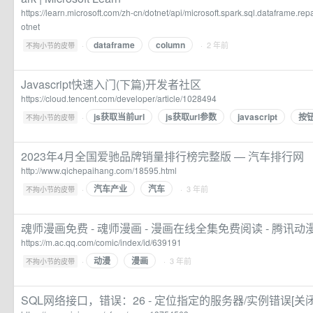
https://learn.microsoft.com/zh-cn/dotnet/api/microsoft.spark.sql.dataframe.r
otnet
dataframe
column
·
· 2 年前
不拘小节的皮带
Javascript快速入门(下篇)开发者社区
https://cloud.tencent.com/developer/article/1028494
js获取当前url
js获取url参数
javascript
按
·
不拘小节的皮带
2023年4月全国爱驰品牌销量排行榜完整版 — 汽车排行网
http://www.qichepaihang.com/18595.html
汽车产业
汽车
·
· 3 年前
不拘小节的皮带
魂师漫画免费 - 魂师漫画 - 漫画在线全集免费阅读 - 腾讯动
https://m.ac.qq.com/comic/index/id/639191
动漫
漫画
·
· 3 年前
不拘小节的皮带
SQL网络接口，错误：26 - 定位指定的服务器/实例错误[关闭