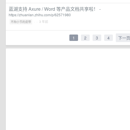
蓝湖支持 Axure / Word 等产品文档共享啦！ -
https://zhuanlan.zhihu.com/p/62571980
·
· 3 年前
不拘小节的皮带
1
2
3
4
下一