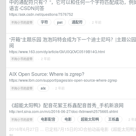
中的通配符只有“？”，它可以和任何一个字符匹配成功，例如patte
语言-CSDN问答
https://ask.csdn.net/questions/7576752
字符
pat
通配符
·
· 2 年前
不拘小节的皮带
“开箱”主题乐园 泡泡玛特会成为下一个迪士尼吗？|主题公园
阅
https://www.163.com/dy/article/GVU0QOVC0519B14G.html
·
· 2 年前
不拘小节的皮带
AIX Open Source: Where is zgrep?
https://www.ibm.com/support/pages/aix-open-source-where-zgrep
aix
·
· 2 年前
不拘小节的皮带
《超能太阳鸭》配音花絮王栎鑫配音首秀_手机新浪网
http://ent.sina.com.cn/m/c/2016-06-27/doc-ifxtmweh2575665.shtml
电影配音
电影
超能太阳鸭
王栎鑫
·
· 2 年
不拘小节的皮带
2016年6月27日 ... 已定档7月15日的3D合拍动画电影《超能太
絮。