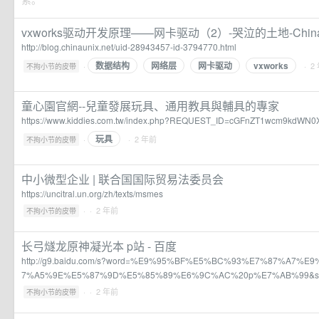
vxworks驱动开发原理——网卡驱动（2）-哭泣的土地-China
http://blog.chinaunix.net/uid-28943457-id-3794770.html
数据结构
网络层
网卡驱动
vxworks
·
· 2
不拘小节的皮带
童心園官網--兒童發展玩具、通用教具與輔具的專家
https://www.kiddies.com.tw/index.php?REQUEST_ID=cGFnZT1wcm9kdW
玩具
·
· 2 年前
不拘小节的皮带
中小微型企业 | 联合国国际贸易法委员会
https://uncitral.un.org/zh/texts/msmes
·
· 2 年前
不拘小节的皮带
长弓燧龙原神凝光本 p站 - 百度
http://g9.baidu.com/s?word=%E9%95%BF%E5%BC%93%E7%87%A7%
7%A5%9E%E5%87%9D%E5%85%89%E6%9C%AC%20p%E7%AB%99&sa
·
· 2 年前
不拘小节的皮带