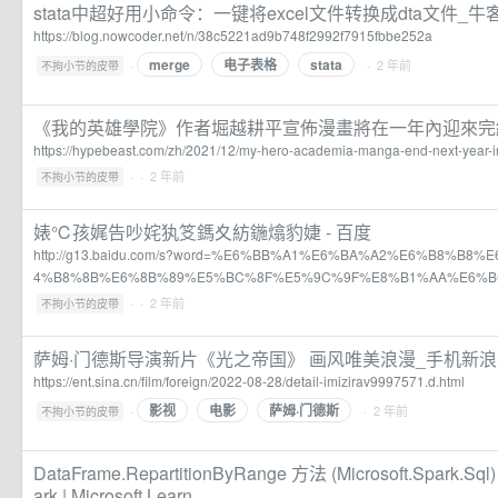
stata中超好用小命令：一键将excel文件转换成dta文件_牛
https://blog.nowcoder.net/n/38c5221ad9b748f2992f7915fbbe252a
merge
电子表格
stata
·
· 2 年前
不拘小节的皮带
《我的英雄學院》作者堀越耕平宣佈漫畫將在一年內迎來完結 | H
https://hypebeast.com/zh/2021/12/my-hero-academia-manga-end-next-year-i
·
· 2 年前
不拘小节的皮带
婊℃孩娓告吵姹犱笅鎷夊紡鍦熻豹婕 - 百度
http://g13.baidu.com/s?word=%E6%BB%A1%E6%BA%A2%E6%B8%B
4%B8%8B%E6%8B%89%E5%BC%8F%E5%9C%9F%E8%B1%AA%E6%
·
· 2 年前
不拘小节的皮带
萨姆·门德斯导演新片《光之帝国》 画风唯美浪漫_手机新
https://ent.sina.cn/film/foreign/2022-08-28/detail-imizirav9997571.d.html
影视
电影
萨姆·门德斯
·
· 2 年前
不拘小节的皮带
DataFrame.RepartitionByRange 方法 (Microsoft.Spark.Sql) 
ark | Microsoft Learn