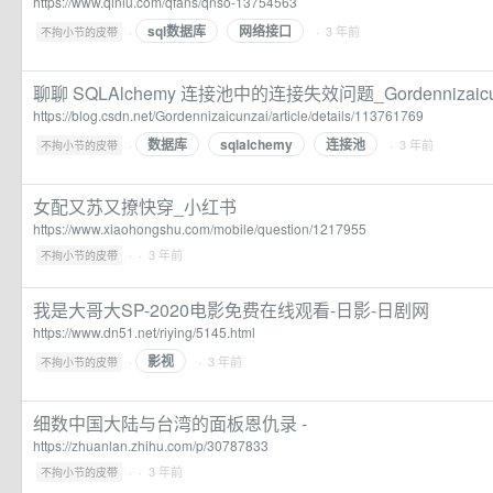
https://www.qiniu.com/qfans/qnso-13754563
sql数据库
网络接口
·
· 3 年前
不拘小节的皮带
聊聊 SQLAlchemy 连接池中的连接失效问题_Gordennizaic
https://blog.csdn.net/Gordennizaicunzai/article/details/113761769
数据库
sqlalchemy
连接池
·
· 3 年前
不拘小节的皮带
女配又苏又撩快穿_小红书
https://www.xiaohongshu.com/mobile/question/1217955
·
· 3 年前
不拘小节的皮带
我是大哥大SP-2020电影免费在线观看-日影-日剧网
https://www.dn51.net/riying/5145.html
影视
·
· 3 年前
不拘小节的皮带
细数中国大陆与台湾的面板恩仇录 -
https://zhuanlan.zhihu.com/p/30787833
·
· 3 年前
不拘小节的皮带