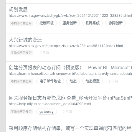
规划发展
https://www.nra.gov.cn/ztzl/hy/gfz/swfz/zcwj/202112/t20211223_328285.shtml
控制环境
服务创新
铁路系统
协同创新
·
·
不拘小节的皮带
大兴新城的变迁
https://www.bjdx.gov.cn/bjsdxqrmzf/zjdx/szdx28/dxds/981112/index.html
·
· 2 年前
不拘小节的皮带
创建分页报表的动态订阅（预览版） - Power BI | Microsoft L
https://learn.microsoft.com/zh-cn/power-bi/collaborate-share/dynamic-subscri
电子邮件地址
动态
动态模型
·
· 2 年前
不拘小节的皮带
网关服务端日志有哪些,如何查看_移动开发平台 mPaaS(mP
https://help.aliyun.com/document_detail/64292.html
gateway
·
· 2 年前
不拘小节的皮带
采用顺序存储结构存储串，编写一个实现串通配符匹配的程序patte