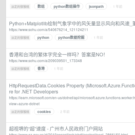
数组
python数组操作
jsonpath
·
· 1 年前
淡定的猕猴桃
Python+Matplotlib绘制气象学中的风矢量显示风向和风速
https://www.sohu.com/a/540676214_121124211
python
python数据挖掘
·
· 1 年前
淡定的猕猴桃
香港和台湾的繁体字完全一样吗？答案是NO！
https://www.sohu.com/a/209039501_173348
香港
·
· 1 年前
淡定的猕猴桃
HttpRequestData.Cookies Property (Microsoft.Azure.Functi
re for .NET Developers
https://learn.microsoft.com/en-us/dotnet/api/microsoft.azure.functions.worker.
view=azure-dotnet
cookies
·
· 2 年前
淡定的猕猴桃
超视堺的“超”速度 - 广州市人民政府门户网站
https://www.gz.gov.cn/zt/2019zggzgjtznh/nhdt/content/post_2866150.html