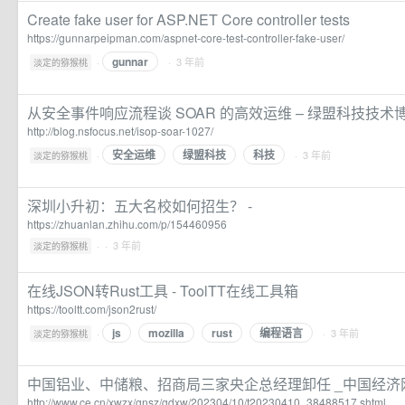
Create fake user for ASP.NET Core controller tests
https://gunnarpeipman.com/aspnet-core-test-controller-fake-user/
gunnar
·
· 3 年前
淡定的猕猴桃
从安全事件响应流程谈 SOAR 的高效运维 – 绿盟科技技术
http://blog.nsfocus.net/isop-soar-1027/
安全运维
绿盟科技
科技
·
· 3 年前
淡定的猕猴桃
深圳小升初：五大名校如何招生？ -
https://zhuanlan.zhihu.com/p/154460956
·
· 3 年前
淡定的猕猴桃
在线JSON转Rust工具 - ToolTT在线工具箱
https://tooltt.com/json2rust/
js
mozilla
rust
编程语言
·
· 3 年前
淡定的猕猴桃
中国铝业、中储粮、招商局三家央企总经理卸任 _中国经济
http://www.ce.cn/xwzx/gnsz/gdxw/202304/10/t20230410_38488517.shtml