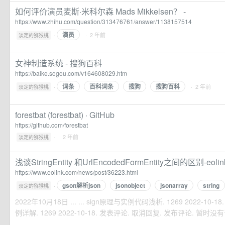
如何评价演员麦斯·米科尔森 Mads Mikkelsen？ -
https://www.zhihu.com/question/313476761/answer/1138157514
演员
·
· 2 年前
淡定的猕猴桃
女神制造系统 - 搜狗百科
https://baike.sogou.com/v164608029.htm
词条
百科词条
搜狗
搜狗百科
·
· 2 年前
淡定的猕猴桃
forestbat (forestbat) · GitHub
https://github.com/forestbat
·
· 2 年前
淡定的猕猴桃
浅谈StringEntity 和UrlEncodedFormEntity之间的区别-eol
https://www.eolink.com/news/post/36223.html
gson解析json
jsonobject
jsonarray
string
·
淡定的猕猴桃
2022年10月18日 ... ... sign原理与实例代码浅析. 1269 2022-10-18.
例详解. 1269 2022-10-18. 发表评论. 取消回复. 发布评论. 暂时没