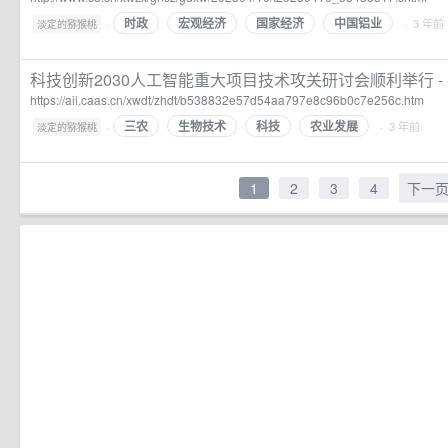
时政
宏观经济
国家经济
中国铝业
·
· 3 年前
淡定的猕猴桃
科技创新2030人工智能重大项目技术攻关研讨会顺利举行 -
https://aii.caas.cn/xwdt/zhdt/b538832e57d54aa797e8c96b0c7e256c.htm
三农
生物技术
科技
农业发展
·
· 3 年前
淡定的猕猴桃
1
2
3
4
下一