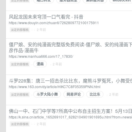
端口转发
服务器类型
集群服务器
websocket
·
淡定的猕猴桃
风起龙国未来穹顶一口气看完 - 抖音
https://www.douyin.com/zhuanti/7262809772100175911
·
· 2 年前
淡定的猕猴桃
僵尸娘、安的纯漫画完整版免费阅读-僵尸娘、安的纯漫画下
彦作品-漫画牛
https://www.manhua666.com/17_17830/
漫画
·
· 2 年前
淡定的猕猴桃
斗罗228集：唐三一招击杀比比东，魔熊斗罗冤死，小舞受
https://www.163.com/dy/article/HIKC7C8F05359PNN.html
斗罗大陆小舞
网易评论
比比东
·
· 2 年前
淡定的猕猴桃
佛山一中、石门中学等7所高中公布自主招生方案！5月13
https://k.sina.cn/article_1652691017_6282104901901695u.html?from=ne
·
· 2 年前
淡定的猕猴桃