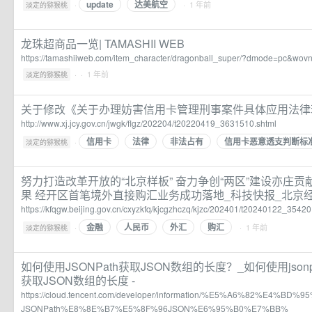
update
达美航空
·
· 1 年前
淡定的猕猴桃
龙珠超商品一览| TAMASHII WEB
https://tamashiiweb.com/item_character/dragonball_super/?dmode=pc&wo
·
· 1 年前
淡定的猕猴桃
关于修改《关于办理妨害信用卡管理刑事案件具体应用法律
http://www.xj.jcy.gov.cn/jwgk/flgz/202204/t20220419_3631510.shtml
信用卡
法律
非法占有
信用卡恶意透支判断标
·
淡定的猕猴桃
努力打造改革开放的“北京样板” 奋力争创“两区”建设亦庄贡献
果 经开区首笔境外直接购汇业务成功落地_科技快报_北京
https://kfqgw.beijing.gov.cn/cxyzkfq/kjcgzhczq/kjzc/202401/t20240122_35420
金融
人民币
外汇
购汇
·
· 1 年前
淡定的猕猴桃
如何使用JSONPath获取JSON数组的长度？_如何使用jsonp
获取JSON数组的长度 -
https://cloud.tencent.com/developer/information/%E5%A6%82%E4%
JSONPath%E8%8E%B7%E5%8F%96JSON%E6%95%B0%E7%BB%