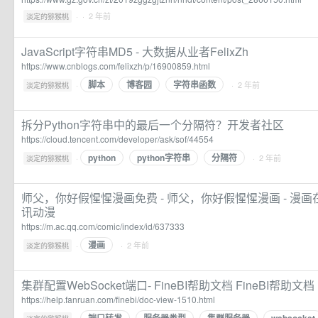
·
· 2 年前
淡定的猕猴桃
JavaScript字符串MD5 - 大数据从业者FelixZh
https://www.cnblogs.com/felixzh/p/16900859.html
脚本
博客园
字符串函数
·
· 2 年前
淡定的猕猴桃
拆分Python字符串中的最后一个分隔符？开发者社区
https://cloud.tencent.com/developer/ask/sof/44554
python
python字符串
分隔符
·
· 2 年前
淡定的猕猴桃
师父，你好假惺惺漫画免费 - 师父，你好假惺惺漫画 - 漫画
讯动漫
https://m.ac.qq.com/comic/index/id/637333
漫画
·
· 2 年前
淡定的猕猴桃
集群配置WebSocket端口- FineBI帮助文档 FineBI帮助文档
https://help.fanruan.com/finebi/doc-view-1510.html