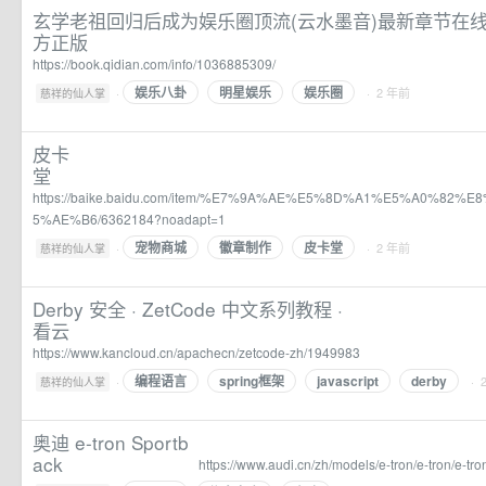
玄学老祖回归后成为娱乐圈顶流(云水墨音)最新章节在线
方正版
https://book.qidian.com/info/1036885309/
娱乐八卦
明星娱乐
娱乐圈
·
· 2 年前
慈祥的仙人掌
皮卡
堂
https://baike.baidu.com/item/%E7%9A%AE%E5%8D%A1%E5%A0%82
5%AE%B6/6362184?noadapt=1
宠物商城
徽章制作
皮卡堂
·
· 2 年前
慈祥的仙人掌
Derby 安全 · ZetCode 中文系列教程 ·
看云
https://www.kancloud.cn/apachecn/zetcode-zh/1949983
编程语言
spring框架
javascript
derby
·
· 
慈祥的仙人掌
奥迪 e-tron Sportb
ack
https://www.audi.cn/zh/models/e-tron/e-tron/e-tr