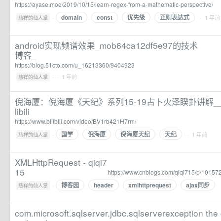
https://ayase.moe/2019/10/15/learn-regex-from-a-mathematic-perspective/
domain
const
优先级
正则表达式
·
· 1 年前
慈祥的仙人掌
android实现频谱效果_mob64ca12df5e97的技术
博客_
https://blog.51cto.com/u_16213360/9404923
·
· 1 年前
慈祥的仙人掌
倪海厦：倪海厦《天纪》系列15-19占卜火泽睽卦讲解__
libili
https://www.bilibili.com/video/BV1rb421H7rm/
国学
倪海厦
倪海厦天纪
天纪
·
· 1 年前
慈祥的仙人掌
XMLHttpRequest - qiqi7
15
https://www.cnblogs.com/qiqi715/p/10157
博客园
header
xmlhttprequest
ajax同步
·
慈祥的仙人掌
com.microsoft.sqlserver.jdbc.sqlserverexception the 