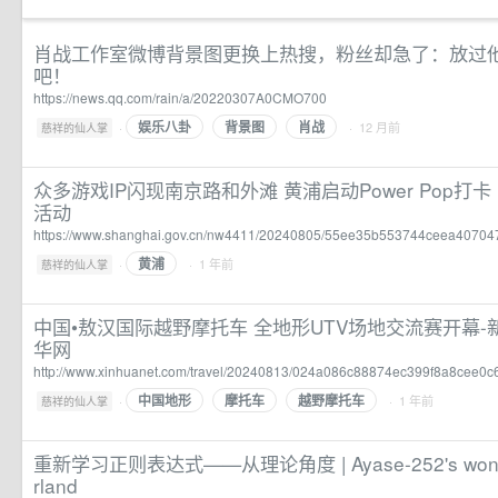
肖战工作室微博背景图更换上热搜，粉丝却急了：放过
吧！
https://news.qq.com/rain/a/20220307A0CMO700
娱乐八卦
背景图
肖战
·
· 12 月前
慈祥的仙人掌
众多游戏IP闪现南京路和外滩 黄浦启动Power Pop打卡
活动
https://www.shanghai.gov.cn/nw4411/20240805/55ee35b553744ceea40704
黄浦
·
· 1 年前
慈祥的仙人掌
中国•敖汉国际越野摩托车 全地形UTV场地交流赛开幕-
华网
http://www.xinhuanet.com/travel/20240813/024a086c88874ec399f8a8cee0c6
中国地形
摩托车
越野摩托车
·
· 1 年前
慈祥的仙人掌
重新学习正则表达式——从理论角度 | Ayase-252's won
rland