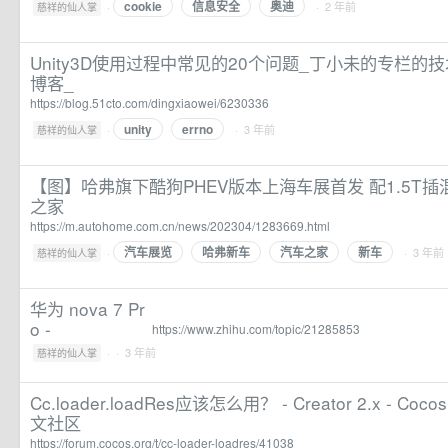
cookie
信息安全
奥迪
·
· 2 年前
慈祥的仙人掌
Unity3D使用过程中常见的20个问题_丁小未的专栏的技
博客_
https://blog.51cto.com/dingxiaowei/6230336
unity
errno
·
· 3 年前
慈祥的仙人掌
【图】哈弗旗下酷狗PHEV版本上海车展首发 配1.5T插
之家
https://m.autohome.com.cn/news/202304/1283669.html
汽车展览
哈弗新车
汽车之家
新车
·
· 3 年前
慈祥的仙人掌
华为 nova 7 Pr
o -
https://www.zhihu.com/topic/21285853
·
· 3 年前
慈祥的仙人掌
Cc.loader.loadRes应该怎么用？ - Creator 2.x - Coco
文社区
https://forum.cocos.org/t/cc-loader-loadres/41038