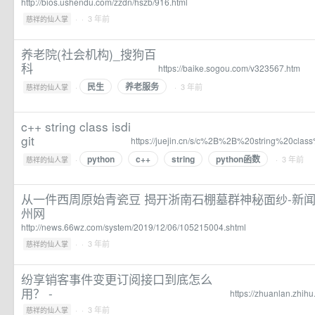
http://bios.ushendu.com/zzdn/hszb/916.html
·
· 3 年前
慈祥的仙人掌
养老院(社会机构)_搜狗百
科
https://baike.sogou.com/v323567.htm
民生
养老服务
·
· 3 年前
慈祥的仙人掌
c++ string class isdi
git
https://juejin.cn/s/c%2B%2B%20string%20class
python
c++
string
python函数
·
· 3 年前
慈祥的仙人掌
从一件西周原始青瓷豆 揭开浙南石棚墓群神秘面纱-新闻
州网
http://news.66wz.com/system/2019/12/06/105215004.shtml
·
· 3 年前
慈祥的仙人掌
纷享销客事件变更订阅接口到底怎么
用？ -
https://zhuanlan.zhi
·
· 3 年前
慈祥的仙人掌