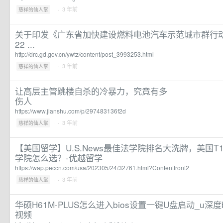
·
· 3 年前
慈祥的仙人掌
关于印发《广东省加快建设燃料电池汽车示范城市群行动
22 ...
http://drc.gd.gov.cn/ywtz/content/post_3993253.html
·
· 3 年前
慈祥的仙人掌
让高层主管跳楼自杀的冷暴力，究竟有多
伤人
https://www.jianshu.com/p/297483136f2d
·
· 3 年前
慈祥的仙人掌
【美国留学】U.S.News最佳法学院排名大洗牌，美国T1
学院怎么选？-优越留学
https://wap.peccn.com/usa/202305/24/32761.html?Contentfront2
·
· 3 年前
慈祥的仙人掌
华硕H61M-PLUS怎么进入bios设置一键U盘启动_u深度b
视频