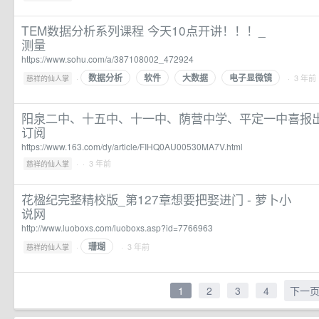
TEM数据分析系列课程 今天10点开讲！！！_
测量
https://www.sohu.com/a/387108002_472924
数据分析
软件
大数据
电子显微镜
·
· 3 年前
慈祥的仙人掌
阳泉二中、十五中、十一中、荫营中学、平定一中喜报出
订阅
https://www.163.com/dy/article/FIHQ0AU00530MA7V.html
·
· 3 年前
慈祥的仙人掌
花楹纪完整精校版_第127章想要把娶进门 - 萝卜小
说网
http://www.luoboxs.com/luoboxs.asp?id=7766963
珊瑚
·
· 3 年前
慈祥的仙人掌
1
2
3
4
下一