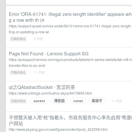
Error 'ORA-01741: illegal zero-length identifier' appears wh
g a row with th (4
https://support.quest.com/es-es/kb/56101/error-ora-01741-illegal-zero-length
ting-or-updating-a-row-wi
·
· 3 月前
打盹的地瓜
Page Not Found - Lenovo Support SG
https://pcsupport.lenovo.com/sg/zc/products/tablets/m-series-tablets/tab-m8-
transfer-files-to-pc-and-
·
· 11 月前
打盹的地瓜
qt之QAbstractSocket - 苦涩的茶
https://www.cnblogs.com/liushui-sky/p/6473856.html
socket
博客园
const
套接字
·
· 11 月前
打盹的地瓜
不想整天被人用“枪”指着头，市政务服务中心率先启用“粤康
户网站
http://www.jieyang.gov.cn/xwdt/jyxw/content/post_422258.html