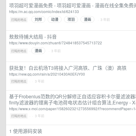
项羽超可爱漫画免费 - 项羽超可爱漫画 - 漫画在线全集免费阅
https://m.ac.qq.com/comic/index/id/624133
刘邦
动漫
项羽
漫画
·
· 3 年前
打盹的地瓜
敖敖待捕大结局 - 抖音
https://www.douyin.com/zhuanti/7248418537545713722
漫画
·
· 3 年前
打盹的地瓜
获批复！白云机场T3将接入广河高铁、广珠（澳）高铁
https://new.qq.com/rain/a/20210430A0EFJY00
·
· 3 年前
打盹的地瓜
基于Frobenius范数的QR分解修正自适应容积卡尔曼滤波器
finity滤波器的锂离子电池荷电状态估计组合算法,Energy - X
https://www.x-mol.com/paper/1582602321273556992/t?recommendPaper
·
· 3 年前
打盹的地瓜
1 使用源码安装