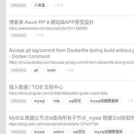
人体温
·
· 1 年前
打盹的地瓜
博客來-Axure RP 8 網站與APP原型設計
https://www.books.com.tw/products/CN11436581
·
· 1 年前
打盹的地瓜
Access git tag/commit from Dockerfile during build without 
- Docker Communit
https://forums.docker.com/t/access-git-tag-commit-from-dockerfile-during-buil
git
build
·
· 1 年前
打盹的地瓜
插入数据 | TiDB 文档中心
https://docs.pingcap.com/zh/tidb/stable/dev-guide-insert-data
mysql
tidb
sql优化
mysql创建数据库
·
· 1 
打盹的地瓜
MySQL根据父节点id查询所有子节点_mysql 根据父id获取
https://blog.csdn.net/linsenaa/article/details/127447728
mysql
select
sql优化
mysql创建数据库
·
· 
打盹的地瓜