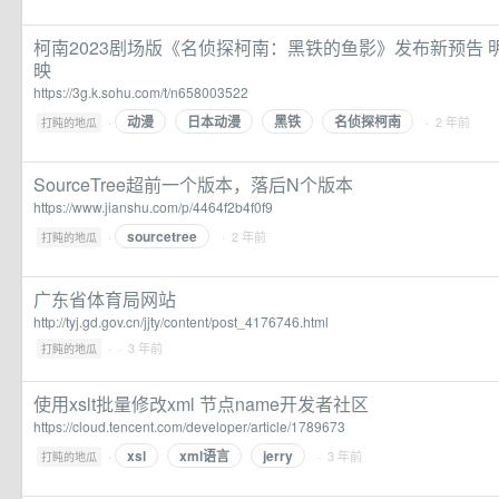
柯南2023剧场版《名侦探柯南：黑铁的鱼影》发布新预告 
映
https://3g.k.sohu.com/t/n658003522
动漫
日本动漫
黑铁
名侦探柯南
·
· 2 年前
打盹的地瓜
SourceTree超前一个版本，落后N个版本
https://www.jianshu.com/p/4464f2b4f0f9
sourcetree
·
· 2 年前
打盹的地瓜
广东省体育局网站
http://tyj.gd.gov.cn/jjty/content/post_4176746.html
·
· 3 年前
打盹的地瓜
使用xslt批量修改xml 节点name开发者社区
https://cloud.tencent.com/developer/article/1789673
xsl
xml语言
jerry
·
· 3 年前
打盹的地瓜