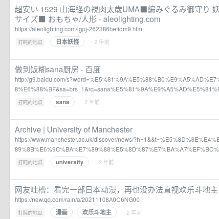
超安い 1529 山海経の視肉太歳UMA⬛編みぐるみ御守り
サイズ⬛ おもちゃ/人形 - aleolighting.com
https://aleolighting.com/lgpj-262386betidm9.htm
日本妖怪
·
· 2 年前
打盹的地瓜
做到饭糊sana厨房 - 百度
http://g9.baidu.com/s?word=%E5%81%9A%E5%88%B0%E9%A5%AD%
8%E6%88%BF&sa=brs_1&rq=sana%E5%81%9A%E9%A5%AD%E5%81%
sana
·
· 2 年前
打盹的地瓜
Archive | University of Manchester
https://www.manchester.ac.uk/discover/news/?h=1&&t=%E5%8D%8
89%8B%E6%9C%BA%E7%89%88%E5%8D%87%E7%BA%A7%EF%BC%
university
·
· 2 年前
打盹的地瓜
网友吐槽：看完一部日本动漫，再也没办法直视欢乐斗地主
https://new.qq.com/rain/a/20211108A0C6NG00
漫画
欢乐斗地主
·
· 2 年前
打盹的地瓜