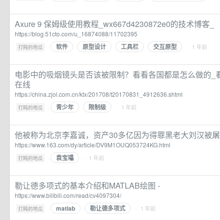
Axure 9 保姆级使用教程_wx667d4230872e0的技术博客_
https://blog.51cto.com/u_16874088/11702395
软件
原型设计
工具栏
交互原型
·
· 1 年前
打盹的地瓜
电影中的吸烟镜头是否该被限制？看看各国都是怎么做的_看
在线
https://china.zjol.com.cn/ktx/201708/t20170831_4912636.shtml
青少年
限制级
·
· 1 年前
打盹的地瓜
他被称为北京李嘉诚，资产30多亿因为得罪黑老大刘汉被屠
https://www.163.com/dy/article/DV9M1OUQ053724KG.html
袁宝瓃
·
· 1 年前
打盹的地瓜
勒让德多项式的基本介绍和MATLAB绘图 -
https://www.bilibili.com/read/cv4097304/
matlab
勒让德多项式
·
· 1 年前
打盹的地瓜